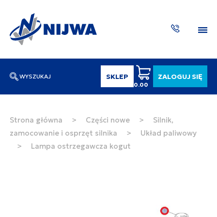
SKLEP
ZALOGUJ SIĘ
WYSZUKAJ
0.00
Wpisz numer katalogowy lub nazwę
SZUKAJ
Strona główna
>
Części nowe
>
Silnik,
zamocowanie i osprzęt silnika
>
Układ paliwowy
ZAKTUA
>
Lampa ostrzegawcza kogut