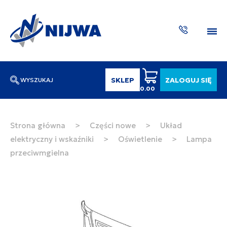
SKLEP
ZALOGUJ SIĘ
WYSZUKAJ
0.00
Wpisz numer katalogowy lub nazwę
SZUKAJ
Strona główna
>
Części nowe
>
Układ
elektryczny i wskaźniki
>
Oświetlenie
>
Lampa
ZAKTUA
przeciwmgielna