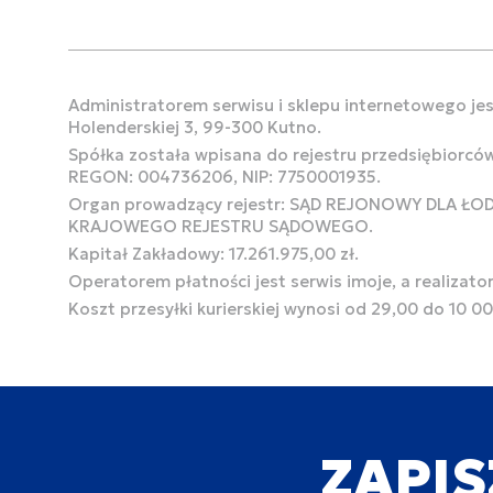
Administratorem serwisu i sklepu internetowego jest
Holenderskiej 3, 99-300 Kutno.
Spółka została wpisana do rejestru przedsiębiorcó
REGON: 004736206, NIP: 7750001935.
Organ prowadzący rejestr: SĄD REJONOWY DLA Ł
KRAJOWEGO REJESTRU SĄDOWEGO.
Kapitał Zakładowy: 17.261.975,00 zł.
Operatorem płatności jest serwis imoje, a realizato
Koszt przesyłki kurierskiej wynosi od 29,00 do 10 0
ZAPIS