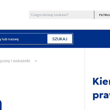
Wyszukaj
Filtruj
y lub nazwę
SZUKAJ
yczny i wskaźniki
>
Kie
pra