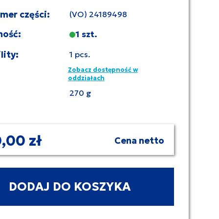
umer części:
(VO) 24189498
ność:
1 szt.
lity:
1 pcs.
Zobacz dostępność w
oddziałach
270 g
,00 zł
Cena netto
DODAJ DO KOSZYKA