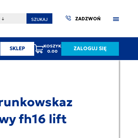
ZADZWOŃ
SZUKAJ
KOSZYK
SKLEP
ZALOGUJ SIĘ
0.00
ZAKTUA
runkowskaz
wy fh16 lift