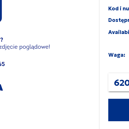
Kod i n
Dostęp
Availabi
Waga:
620