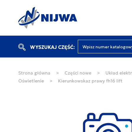
Wpisz numer katalogow
WYSZUKAJ CZĘŚĆ:
Strona główna
>
Części nowe
>
Układ elektr
Oświetlenie
>
Kierunkowskaz prawy fh16 lift