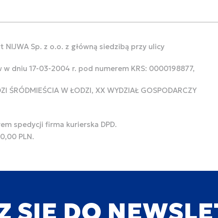
 NIJWA Sp. z o.o. z główną siedzibą przy ulicy
w w dniu 17-03-2004 r. pod numerem KRS: 0000198877,
ODZI ŚRÓDMIEŚCIA W ŁODZI, XX WYDZIAŁ GOSPODARCZY
rem spedycji firma kurierska DPD.
00,00 PLN.
Z SIĘ DO NEWSL