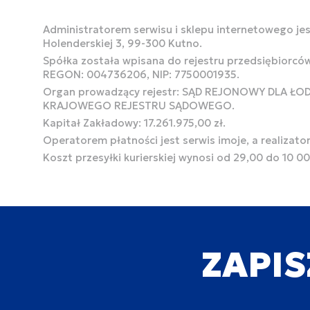
Administratorem serwisu i sklepu internetowego jest
Holenderskiej 3, 99-300 Kutno.
Spółka została wpisana do rejestru przedsiębiorcó
REGON: 004736206, NIP: 7750001935.
Organ prowadzący rejestr: SĄD REJONOWY DLA Ł
KRAJOWEGO REJESTRU SĄDOWEGO.
Kapitał Zakładowy: 17.261.975,00 zł.
Operatorem płatności jest serwis imoje, a realizato
Koszt przesyłki kurierskiej wynosi od 29,00 do 10 0
ZAPIS