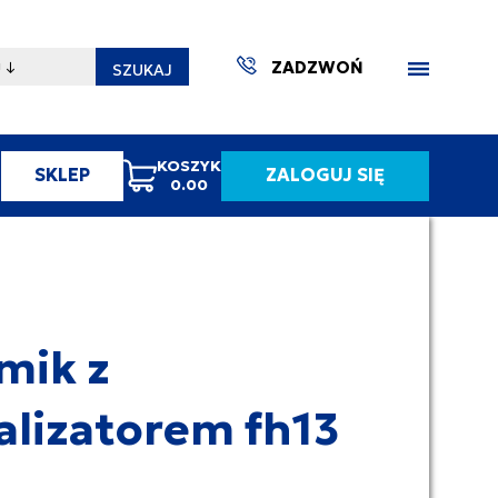
ZADZWOŃ
SZUKAJ
KOSZYK
SKLEP
ZALOGUJ SIĘ
0.00
ZAKTUA
mik z
alizatorem fh13