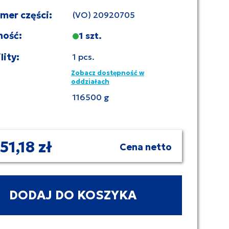
umer części:
(VO) 20920705
ność:
1 szt.
lity:
1 pcs.
Zobacz dostępność w
oddziałach
116500 g
51,18 zł
Cena netto
DODAJ DO KOSZYKA