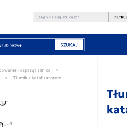
Wyszukaj
Filtruj
y lub nazwę
SZUKAJ
cowanie i osprzęt silnika
>
>
Tłumik z katalizatorem
Tłu
kat