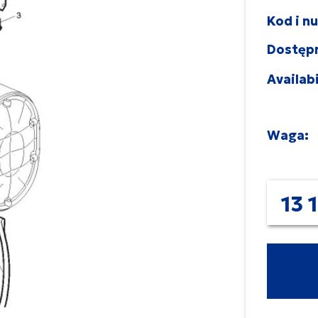
Kod i n
Dostęp
Availabi
Waga:
13 1