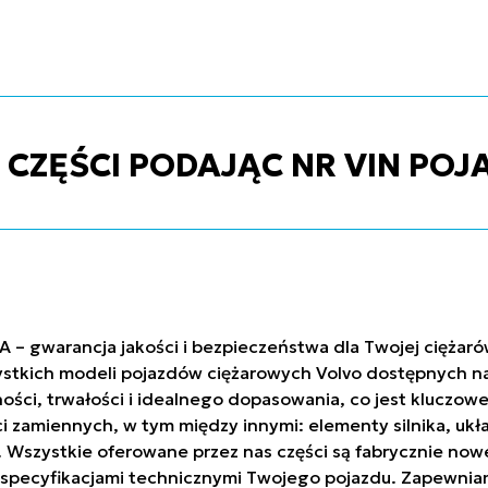
ZĘŚCI PODAJĄC NR VIN POJ
A – gwarancja jakości i bezpieczeństwa dla Twojej ciężar
stkich modeli pojazdów ciężarowych Volvo dostępnych na 
ci, trwałości i idealnego dopasowania, co jest kluczowe
ci zamiennych, w tym między innymi: elementy silnika, uk
h. Wszystkie oferowane przez nas części są fabrycznie n
ze specyfikacjami technicznymi Twojego pojazdu. Zapew