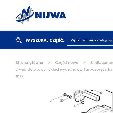
Wpisz numer katalogow
WYSZUKAJ CZĘŚĆ:
Strona główna
>
Części nowe
>
Silnik, zamo
Układ dolotowy i układ wydechowy. Turbosprężarka
fh13