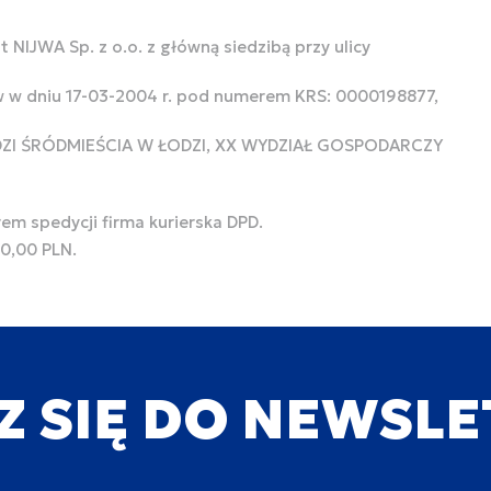
 NIJWA Sp. z o.o. z główną siedzibą przy ulicy
w w dniu 17-03-2004 r. pod numerem KRS: 0000198877,
ODZI ŚRÓDMIEŚCIA W ŁODZI, XX WYDZIAŁ GOSPODARCZY
rem spedycji firma kurierska DPD.
00,00 PLN.
Z SIĘ DO NEWSL