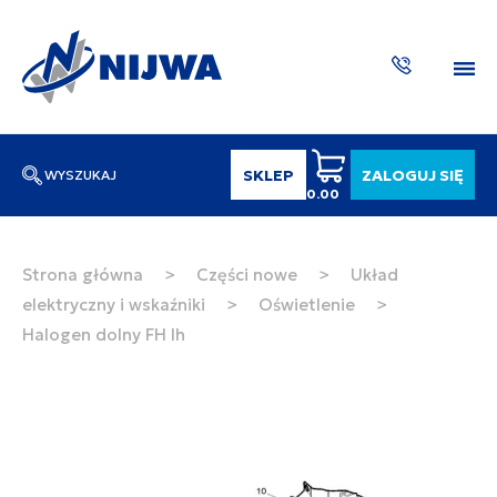
SKLEP
ZALOGUJ SIĘ
WYSZUKAJ
0.00
Wpisz numer katalogowy lub nazwę
SZUKAJ
Strona główna
>
Części nowe
>
Układ
elektryczny i wskaźniki
>
Oświetlenie
>
ZAKTUA
Halogen dolny FH lh