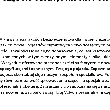
A – gwarancja jakości i bezpieczeństwa dla Twojej ciężar
stkich modeli pojazdów ciężarowych Volvo dostępnych na 
ci, trwałości i idealnego dopasowania, co jest kluczowe
ci zamiennych, w tym między innymi: elementy silnika, uk
h. Wszystkie oferowane przez nas części są fabrycznie n
ze specyfikacjami technicznymi Twojego pojazdu. Zapew
trzebujesz, skontaktuj się z naszym zespołem specjalistów
y również możliwość sprowadzenia części na specjalne za
ofesjonalną obsługę. Zapraszamy do zapoznania się z nasz
 zamówienia. Zadbaj o swoją flotę Volvo z oryginalnymi c