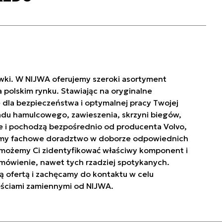
ówki. W NIJWA oferujemy szeroki asortyment
polskim rynku. Stawiając na oryginalne
 dla bezpieczeństwa i optymalnej pracy Twojej
ładu hamulcowego, zawieszenia, skrzyni biegów,
owe i pochodzą bezpośrednio od producenta Volvo,
niamy fachowe doradztwo w doborze odpowiednich
. Pomożemy Ci zidentyfikować właściwy komponent i
mówienie, nawet tych rzadziej spotykanych.
ą ofertą i zachęcamy do kontaktu w celu
zęściami zamiennymi od NIJWA.