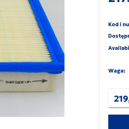
Kod i n
Dostęp
Availabi
Waga:
219