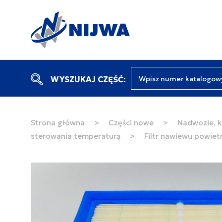
Wpisz numer katalogow
WYSZUKAJ CZĘŚĆ:
Strona główna
>
Części nowe
>
Nadwozie, k
sterowania temperaturą
>
Filtr nawiewu powiet