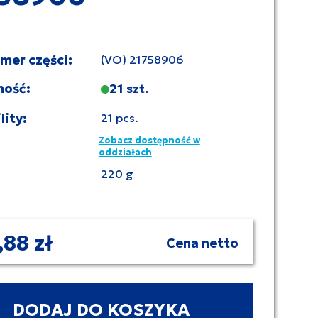
umer części:
(VO) 21758906
ność:
21 szt.
lity:
21 pcs.
Zobacz dostępność w
oddziałach
220 g
,88 zł
Cena netto
DODAJ DO KOSZYKA