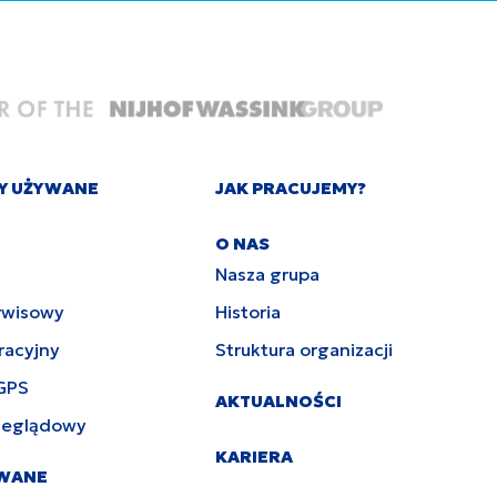
Y UŻYWANE
JAK PRACUJEMY?
O NAS
Nasza grupa
rwisowy
Historia
racyjny
Struktura organizacji
GPS
AKTUALNOŚCI
zeglądowy
KARIERA
YWANE