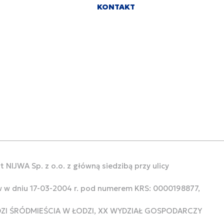
KONTAKT
 NIJWA Sp. z o.o. z główną siedzibą przy ulicy
w w dniu 17-03-2004 r. pod numerem KRS: 0000198877,
ODZI ŚRÓDMIEŚCIA W ŁODZI, XX WYDZIAŁ GOSPODARCZY