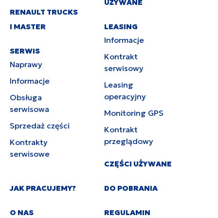
UŻYWANE
RENAULT TRUCKS
I MASTER
LEASING
Informacje
SERWIS
Kontrakt
Naprawy
serwisowy
Informacje
Leasing
operacyjny
Obsługa
serwisowa
Monitoring GPS
Sprzedaż części
Kontrakt
przeglądowy
Kontrakty
serwisowe
CZĘŚCI UŻYWANE
JAK PRACUJEMY?
DO POBRANIA
O NAS
REGULAMIN