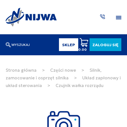
SKLEP
ZALOGUJ SIĘ
WYSZUKAJ
0.00
Wpisz numer katalogowy lub nazwę
SZUKAJ
Strona główna
>
Części nowe
>
Silnik,
zamocowanie i osprzęt silnika
>
Układ zapłonowy i
ZAKTUA
układ sterowania
>
Czujnik wałka rozrządu