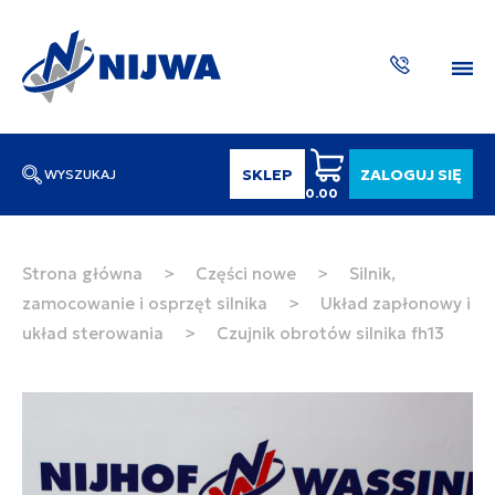
SKLEP
ZALOGUJ SIĘ
WYSZUKAJ
0.00
Wpisz numer katalogowy lub nazwę
SZUKAJ
Strona główna
>
Części nowe
>
Silnik,
zamocowanie i osprzęt silnika
>
Układ zapłonowy i
ZAKTUA
układ sterowania
>
Czujnik obrotów silnika fh13