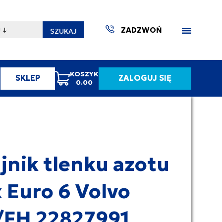
ZADZWOŃ
SZUKAJ
KOSZYK
SKLEP
ZALOGUJ SIĘ
0.00
ZAKTUA
jnik tlenku azotu
 Euro 6 Volvo
FH 22827991