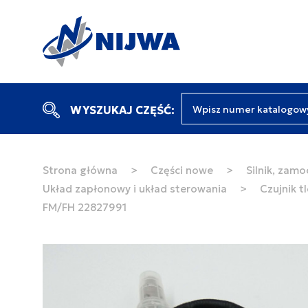
Wpisz numer katalogow
WYSZUKAJ CZĘŚĆ:
Strona główna
>
Części nowe
>
Silnik, zamo
Układ zapłonowy i układ sterowania
>
Czujnik t
FM/FH 22827991