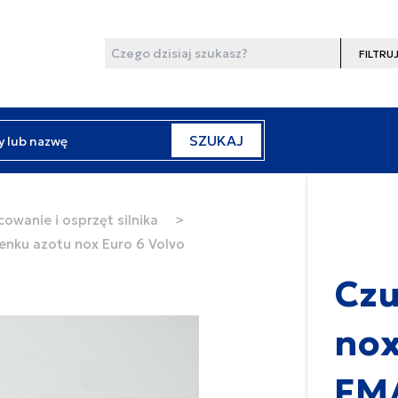
Wyszukaj
Filtruj
y lub nazwę
SZUKAJ
cowanie i osprzęt silnika
>
lenku azotu nox Euro 6 Volvo
Czu
nox
FM/