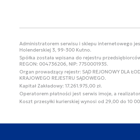
Administratorem serwisu i sklepu internetowego jest
Holenderskiej 3, 99-300 Kutno.
Spółka została wpisana do rejestru przedsiębiorcó
REGON: 004736206, NIP: 7750001935.
Organ prowadzący rejestr: SĄD REJONOWY DLA Ł
KRAJOWEGO REJESTRU SĄDOWEGO.
Kapitał Zakładowy: 17.261.975,00 zł.
Operatorem płatności jest serwis imoje, a realizato
Koszt przesyłki kurierskiej wynosi od 29,00 do 10 0