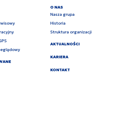
O NAS
Nasza grupa
rwisowy
Historia
racyjny
Struktura organizacji
GPS
AKTUALNOŚCI
zeglądowy
KARIERA
YWANE
KONTAKT