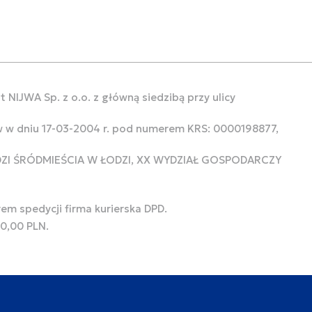
 NIJWA Sp. z o.o. z główną siedzibą przy ulicy
w w dniu 17-03-2004 r. pod numerem KRS: 0000198877,
ODZI ŚRÓDMIEŚCIA W ŁODZI, XX WYDZIAŁ GOSPODARCZY
rem spedycji firma kurierska DPD.
00,00 PLN.