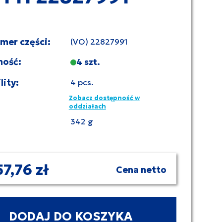
umer części:
(VO) 22827991
ność:
4 szt.
lity:
4 pcs.
Zobacz dostępność w
oddziałach
342 g
57,76 zł
Cena netto
DODAJ DO KOSZYKA