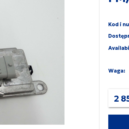
Kod i n
Dostęp
Availabi
Waga:
2 8