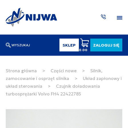
SKLEP
ZALOGUJ SIĘ
WYSZUKAJ
0.00
Wpisz numer katalogowy lub nazwę
SZUKAJ
Strona główna
>
Części nowe
>
Silnik,
zamocowanie i osprzęt silnika
>
Układ zapłonowy i
ZAKTUA
układ sterowania
>
Czujnik doładowania
turbosprężarki Volvo FH4 22422785