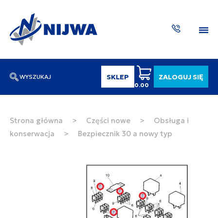
SKLEP
ZALOGUJ SIĘ
WYSZUKAJ
0.00
Wpisz numer katalogowy lub nazwę
SZUKAJ
Strona główna
>
Części nowe
>
Obsługa i
konserwacja
>
Bezpiecznik 30 a nowy typ
ZAKTUA