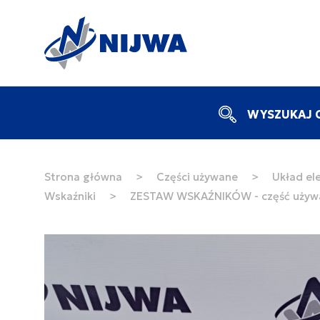
WYSZUKAJ C
Strona główna
>
Części używane
>
Układ ele
Wskaźniki
>
ZESTAW WSKAŹNIKÓW - część używ