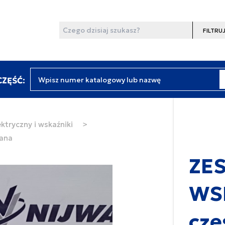
Wyszukaj
Filtruj
Wpisz numer katalogowy lub nazwę
ZĘŚĆ:
ktryczny i wskaźniki
>
ana
ZE
WS
czę