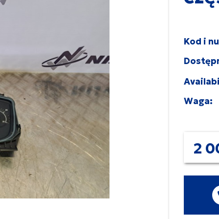
Kod i n
Dostęp
Availabi
Waga:
2 0