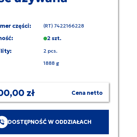
umer części:
(RT) 7422166228
ność:
2 szt.
lity:
2 pcs.
1888 g
00,00 zł
Cena netto
DOSTĘPNOŚĆ W ODDZIAŁACH