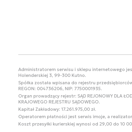
Administratorem serwisu i sklepu internetowego jest
Holenderskiej 3, 99-300 Kutno.
Spółka została wpisana do rejestru przedsiębiorcó
REGON: 004736206, NIP: 7750001935.
Organ prowadzący rejestr: SĄD REJONOWY DLA Ł
KRAJOWEGO REJESTRU SĄDOWEGO.
Kapitał Zakładowy: 17.261.975,00 zł.
Operatorem płatności jest serwis imoje, a realizato
Koszt przesyłki kurierskiej wynosi od 29,00 do 10 0