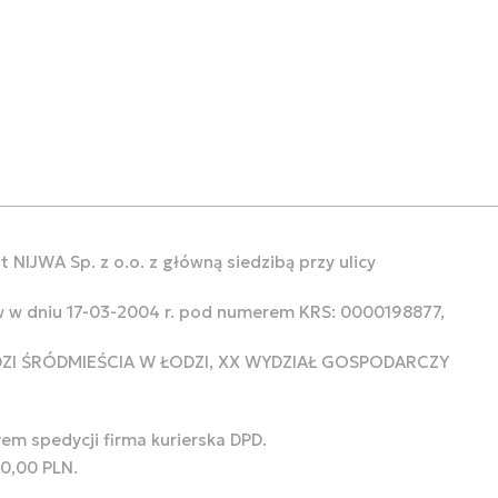
 NIJWA Sp. z o.o. z główną siedzibą przy ulicy
w w dniu 17-03-2004 r. pod numerem KRS: 0000198877,
ODZI ŚRÓDMIEŚCIA W ŁODZI, XX WYDZIAŁ GOSPODARCZY
rem spedycji firma kurierska DPD.
00,00 PLN.