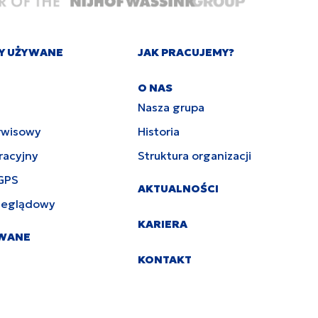
Y UŻYWANE
JAK PRACUJEMY?
O NAS
Nasza grupa
rwisowy
Historia
racyjny
Struktura organizacji
GPS
AKTUALNOŚCI
zeglądowy
KARIERA
YWANE
KONTAKT