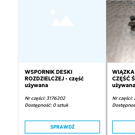
WSPORNIK DESKI
WIĄZK
900,00 zł netto
10
ROZDZIELCZEJ - część
CZĘŚĆ 
używana
używan
Nr części: 3176202
Nr części:
Dostępność: 0 sztuk
Dostępność
SPRAWDŹ