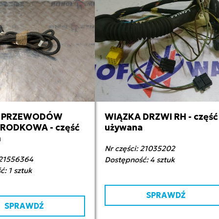
A PRZEWODÓW
WIĄZKA DRZWI RH - część
0,00 zł netto
150,00 zł netto
ŚRODKOWA - część
używana
a
Nr części: 21035202
 21556364
Dostępność: 4 sztuk
: 1 sztuk
SPRAWDŹ
SPRAWDŹ