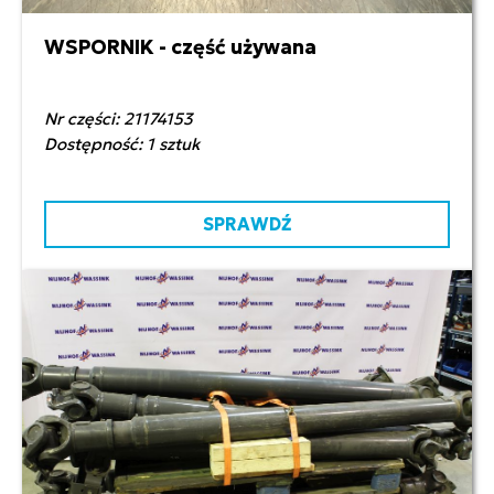
WSPORNIK - część używana
250,00 zł netto
Nr części: 21174153
Dostępność: 1 sztuk
SPRAWDŹ