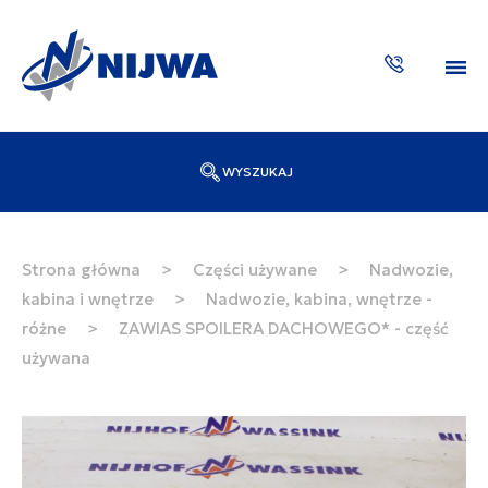
WYSZUKAJ
Wpisz numer katalogowy lub nazwę
SZUKAJ
Strona główna
>
Części używane
>
Nadwozie,
kabina i wnętrze
>
Nadwozie, kabina, wnętrze -
ZAKTUA
różne
>
ZAWIAS SPOILERA DACHOWEGO* - część
używana