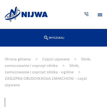
WYSZUKAJ
Wpisz numer katalogowy lub nazwę
SZUKAJ
Strona główna
>
Części używane
>
Silnik,
zamocowanie i osprzęt silnika
>
Silnik,
ZAKTUA
zamocowanie i osprzęt silnika - ogólne
>
ZAŚLEPKA OBUDOW.KOŁA ZAMACHOW. - część
używana