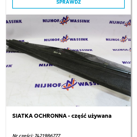
SPRAWDŹ
SIATKA OCHRONNA - część używana
250,00 zł netto
Nr części: 7421986777