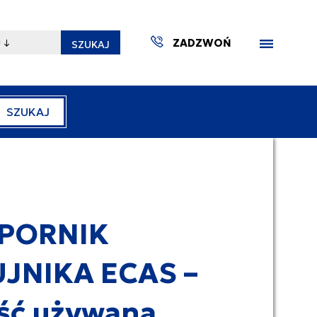
ZADZWOŃ
SZUKAJ
SZUKAJ
ZAKTUA
PORNIK
JNIKA ECAS –
ść używana