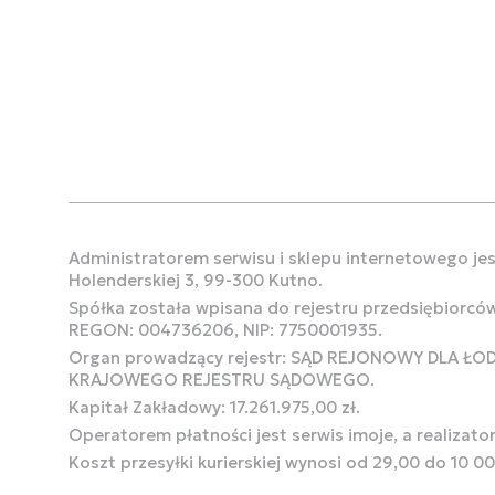
Administratorem serwisu i sklepu internetowego jest
Holenderskiej 3, 99-300 Kutno.
Spółka została wpisana do rejestru przedsiębiorcó
REGON: 004736206, NIP: 7750001935.
Organ prowadzący rejestr: SĄD REJONOWY DLA Ł
KRAJOWEGO REJESTRU SĄDOWEGO.
Kapitał Zakładowy: 17.261.975,00 zł.
Operatorem płatności jest serwis imoje, a realizato
Koszt przesyłki kurierskiej wynosi od 29,00 do 10 0