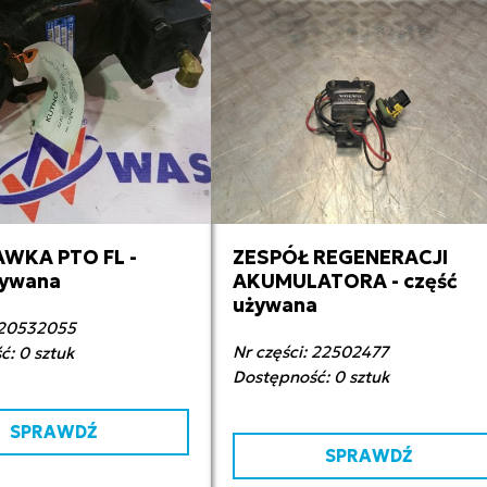
WKA PTO FL -
ZESPÓŁ REGENERACJI
00,00 zł netto
400,00 zł netto
żywana
AKUMULATORA - część
używana
: 20532055
Nr części: 22502477
: 0 sztuk
Dostępność: 0 sztuk
SPRAWDŹ
SPRAWDŹ