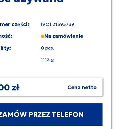
umer części:
(VO) 21595739
ność:
Na zamówienie
lity:
0 pcs.
1112 g
00 zł
Cena netto
ZAMÓW PRZEZ TELEFON