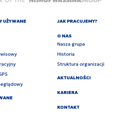
Y UŻYWANE
JAK PRACUJEMY?
O NAS
Nasza grupa
rwisowy
Historia
racyjny
Struktura organizacji
GPS
AKTUALNOŚCI
zeglądowy
KARIERA
YWANE
KONTAKT