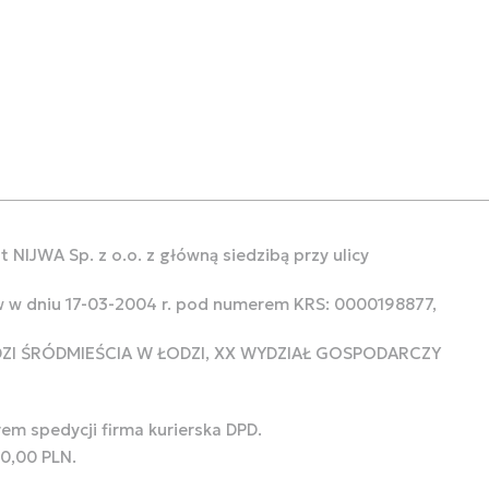
 NIJWA Sp. z o.o. z główną siedzibą przy ulicy
w w dniu 17-03-2004 r. pod numerem KRS: 0000198877,
ODZI ŚRÓDMIEŚCIA W ŁODZI, XX WYDZIAŁ GOSPODARCZY
rem spedycji firma kurierska DPD.
00,00 PLN.