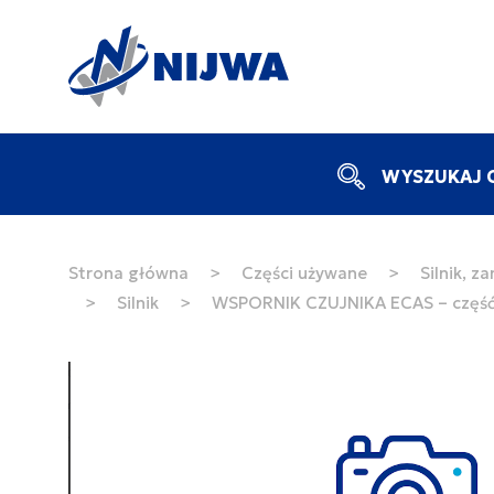
WYSZUKAJ C
Strona główna
>
Części używane
>
Silnik, z
>
Silnik
>
WSPORNIK CZUJNIKA ECAS – częś