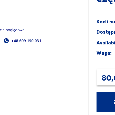
Kod i n
Dostęp
Availabi
Waga:
80,