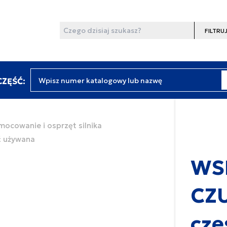
Wyszukaj
Filtruj
Wpisz numer katalogowy lub nazwę
ZĘŚĆ:
amocowanie i osprzęt silnika
ć używana
WS
CZU
czę