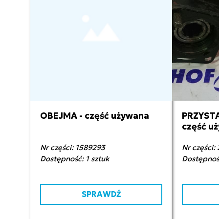
OBEJMA - część używana
PRZYSTA
100,00 zł netto
2 5
część u
Nr części: 1589293
Nr części
Dostępność: 1 sztuk
Dostępność
SPRAWDŹ