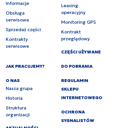
Informacje
Leasing
operacyjny
Obsługa
serwisowa
Monitoring GPS
Sprzedaż części
Kontrakt
przeglądowy
Kontrakty
serwisowe
CZĘŚCI UŻYWANE
JAK PRACUJEMY?
DO POBRANIA
O NAS
REGULAMIN
Nasza grupa
SKLEPU
INTERNETOWEGO
Historia
Struktura
OCHRONA
organizacji
SYGNALISTÓW
AKTUALNOŚCI