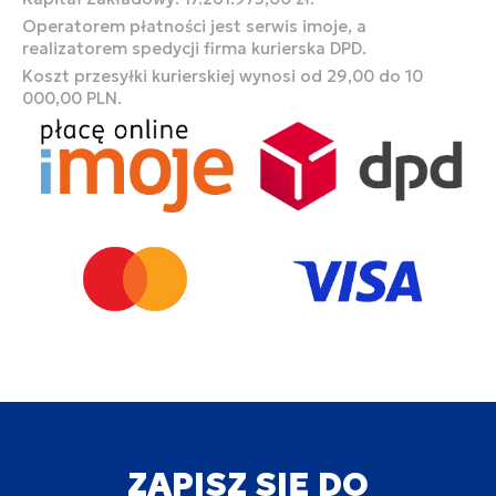
Operatorem płatności jest serwis imoje, a
realizatorem spedycji firma kurierska DPD.
Koszt przesyłki kurierskiej wynosi od 29,00 do 10
000,00 PLN.
ZAPISZ SIĘ DO