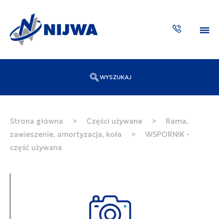
WYSZUKAJ
Wpisz numer katalogowy lub nazwę
SZUKAJ
Strona główna
>
Części używane
>
Rama,
zawieszenie, amortyzacja, koła
>
WSPORNIK -
ZAKTUA
część używana