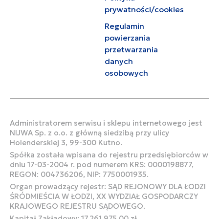
prywatności/cookies
Regulamin
powierzania
przetwarzania
danych
osobowych
Administratorem serwisu i sklepu internetowego jest
NIJWA Sp. z o.o. z główną siedzibą przy ulicy
Holenderskiej 3, 99-300 Kutno.
Spółka została wpisana do rejestru przedsiębiorców w
dniu 17-03-2004 r. pod numerem KRS: 0000198877,
REGON: 004736206, NIP: 7750001935.
Organ prowadzący rejestr: SĄD REJONOWY DLA ŁODZI
ŚRÓDMIEŚCIA W ŁODZI, XX WYDZIAŁ GOSPODARCZY
KRAJOWEGO REJESTRU SĄDOWEGO.
Kapitał Zakładowy: 17.261.975,00 zł.