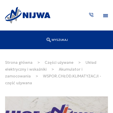
WYSZUKAJ
Wpisz numer katalogowy lub nazwę
SZUKAJ
Strona główna
>
Części używane
>
Układ
elektryczny i wskaźniki
>
Akumulator i
ZAKTUA
zamocowania
>
WSPOR.CHŁOD.KLIMATYZACJI -
część używana