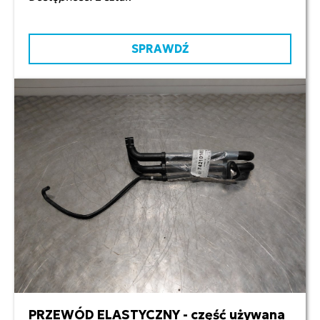
SPRAWDŹ
PRZEWÓD ELASTYCZNY - część używana
200,00 zł netto