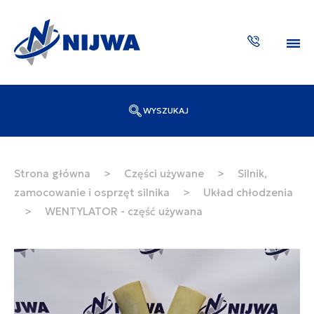
WYSZUKAJ
Wpisz numer katalogowy lub nazwę
SZUKAJ
Strona główna
>
Części używane
>
Silnik,
zamocowanie i osprzęt silnika
>
Układ chłodzenia
ZAKTUA
>
WENTYLATOR - część używana