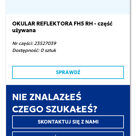
OKULAR REFLEKTORA FH5 RH - część
600,00 zł netto
używana
Nr części: 23527039
Dostępność: 0 sztuk
SPRAWDŹ
NIE ZNALAZŁEŚ
CZEGO SZUKAŁEŚ?
SKONTAKTUJ SIĘ Z NAMI