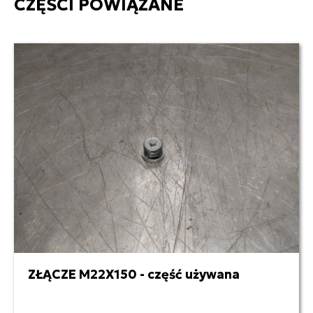
CZĘŚCI POWIĄZANE
ZŁĄCZE M22X150 - część używana
30,00 zł netto