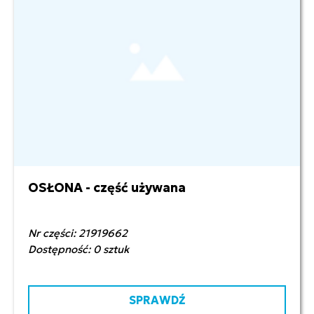
OSŁONA - część używana
200,00 zł netto
Nr części: 21919662
Dostępność: 0 sztuk
SPRAWDŹ