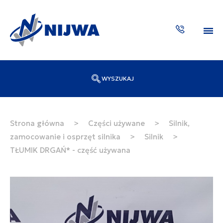
WYSZUKAJ
Wpisz numer katalogowy lub nazwę
SZUKAJ
Strona główna
>
Części używane
>
Silnik,
zamocowanie i osprzęt silnika
>
Silnik
>
ZAKTUA
TŁUMIK DRGAŃ* - część używana