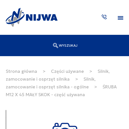
WYSZUKAJ
Wpisz numer katalogowy lub nazwę
SZUKAJ
Strona główna
>
Części używane
>
Silnik,
zamocowanie i osprzęt silnika
>
Silnik,
ZAKTUA
zamocowanie i osprzęt silnika - ogólne
>
ŚRUBA
M12 X 45 MAŁY SKOK - część używana