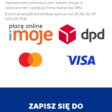
Operatorem płatności jest serwis imoje, a
realizatorem spedycji firma kurierska DPD.
Koszt przesyłki kurierskiej wynosi od 29,00 do 10
000,00 PLN.
ZAPISZ SIĘ DO