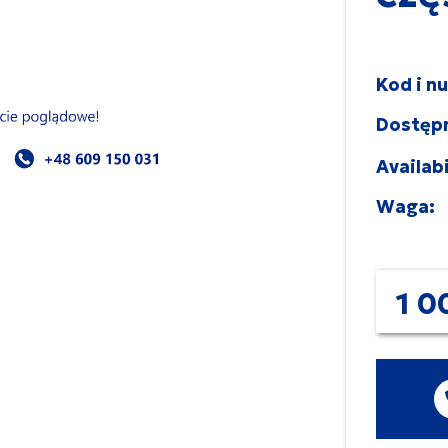
Kod i n
Dostęp
Availabi
Waga:
1 0