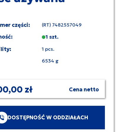
umer części:
(RT) 7482557049
ność:
1 szt.
lity:
1 pcs.
6534 g
00,00 zł
Cena netto
DOSTĘPNOŚĆ W ODDZIAŁACH