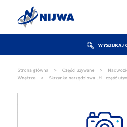
WYSZUKAJ C
Strona główna
>
Części używane
>
Nadwozie
Wnętrze
>
Skrzynka narzędziowa LH - część uż