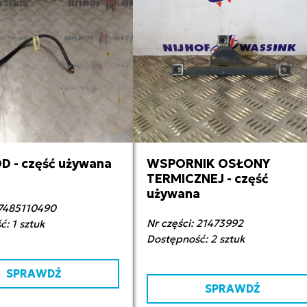
 - część używana
WSPORNIK OSŁONY
0,00 zł netto
90,00 zł netto
TERMICZNEJ - część
używana
 7485110490
Nr części: 21473992
: 1 sztuk
Dostępność: 2 sztuk
SPRAWDŹ
SPRAWDŹ