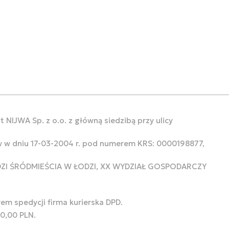
 NIJWA Sp. z o.o. z główną siedzibą przy ulicy
w w dniu 17-03-2004 r. pod numerem KRS: 0000198877,
ODZI ŚRÓDMIEŚCIA W ŁODZI, XX WYDZIAŁ GOSPODARCZY
rem spedycji firma kurierska DPD.
00,00 PLN.