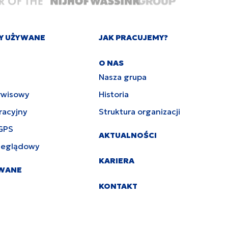
Y UŻYWANE
JAK PRACUJEMY?
O NAS
Nasza grupa
rwisowy
Historia
racyjny
Struktura organizacji
GPS
AKTUALNOŚCI
zeglądowy
KARIERA
YWANE
KONTAKT