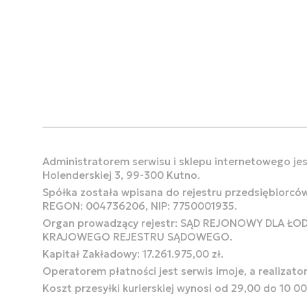
Administratorem serwisu i sklepu internetowego jest
Holenderskiej 3, 99-300 Kutno.
Spółka została wpisana do rejestru przedsiębiorcó
REGON: 004736206, NIP: 7750001935.
Organ prowadzący rejestr: SĄD REJONOWY DLA Ł
KRAJOWEGO REJESTRU SĄDOWEGO.
Kapitał Zakładowy: 17.261.975,00 zł.
Operatorem płatności jest serwis imoje, a realizato
Koszt przesyłki kurierskiej wynosi od 29,00 do 10 0