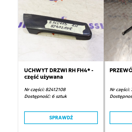
UCHWYT DRZWI RH FH4* -
PRZEWÓD
10,00 zł netto
22
część używana
Nr części: 82412108
Nr części:
Dostępność: 6 sztuk
Dostępność
SPRAWDŹ