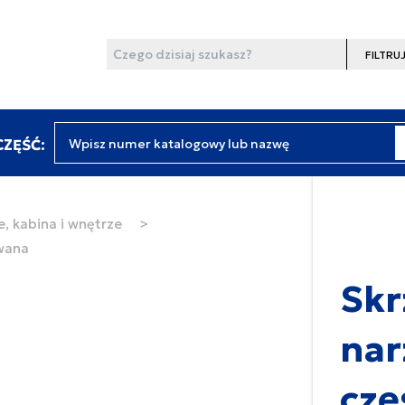
Wyszukaj
Filtruj
Wpisz numer katalogowy lub nazwę
ZĘŚĆ:
, kabina i wnętrze
>
ywana
Skr
nar
czę