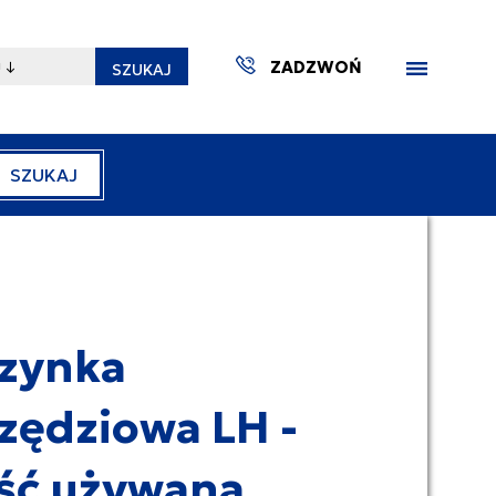
ZADZWOŃ
SZUKAJ
SZUKAJ
ZAKTUA
zynka
zędziowa LH -
ść używana