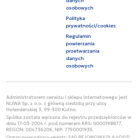
danych
osobowych
Polityka
prywatności/cookies
Regulamin
powierzania
przetwarzania
danych
osobowych
Administratorem serwisu i sklepu internetowego jest
NIJWA Sp. z o.o. z główną siedzibą przy ulicy
Holenderskiej 3, 99-300 Kutno.
Spółka została wpisana do rejestru przedsiębiorców w
dniu 17-03-2004 r. pod numerem KRS: 0000198877,
REGON: 004736206, NIP: 7750001935.
Organ prowadzący rejestr: SĄD REJONOWY DLA ŁODZI