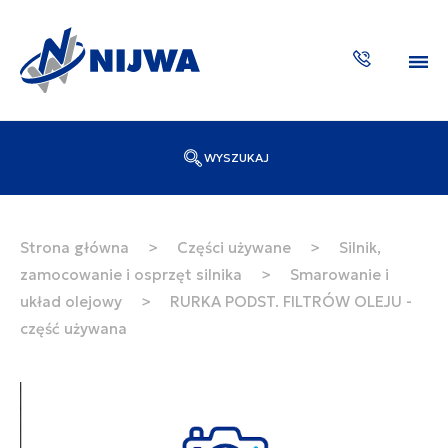
WYSZUKAJ
Wpisz numer katalogowy lub nazwę
SZUKAJ
Strona główna
>
Części używane
>
Silnik,
zamocowanie i osprzęt silnika
>
Smarowanie i
ZAKTUA
układ olejowy
>
RURKA PODST. FILTRÓW OLEJU -
część używana