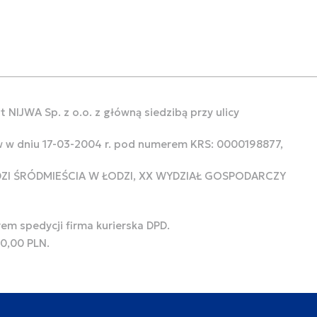
 NIJWA Sp. z o.o. z główną siedzibą przy ulicy
w w dniu 17-03-2004 r. pod numerem KRS: 0000198877,
ODZI ŚRÓDMIEŚCIA W ŁODZI, XX WYDZIAŁ GOSPODARCZY
rem spedycji firma kurierska DPD.
00,00 PLN.