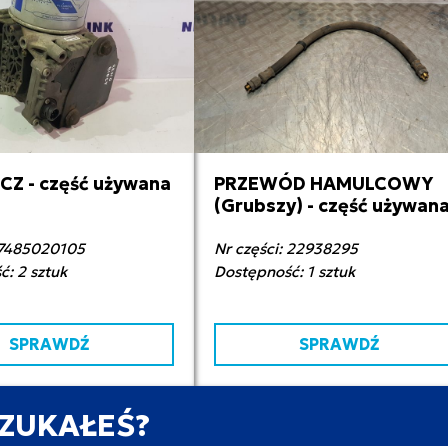
Z - część używana
PRZEWÓD HAMULCOWY
00,00 zł netto
100,00 zł netto
(Grubszy) - część używan
: 7485020105
Nr części: 22938295
: 2 sztuk
Dostępność: 1 sztuk
SPRAWDŹ
SPRAWDŹ
SZUKAŁEŚ?