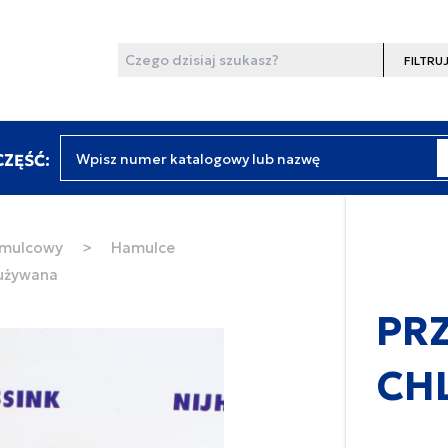
Wyszukaj
Filtruj
Wpisz numer katalogowy lub nazwę
ZĘŚĆ:
amulcowy
>
Hamulce
używana
PR
CHL