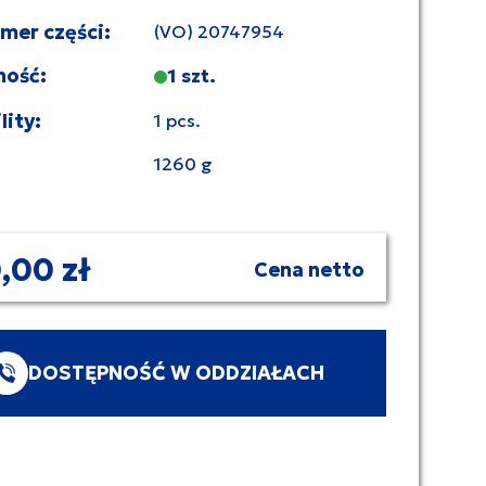
umer części:
(VO) 20747954
ność:
1 szt.
lity:
1 pcs.
1260 g
,00 zł
Cena netto
DOSTĘPNOŚĆ W ODDZIAŁACH