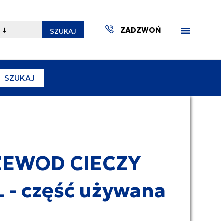
ZADZWOŃ
SZUKAJ
SZUKAJ
ZAKTUA
ZEWOD CIECZY
 - część używana