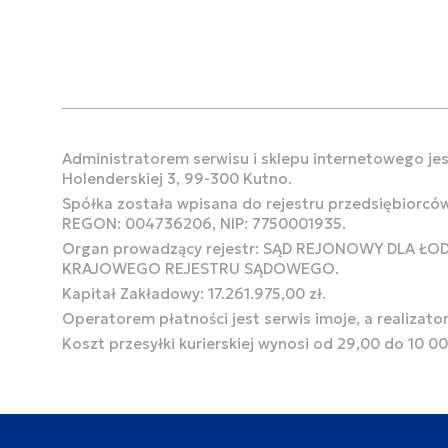
Administratorem serwisu i sklepu internetowego jest
Holenderskiej 3, 99-300 Kutno.
Spółka została wpisana do rejestru przedsiębiorcó
REGON: 004736206, NIP: 7750001935.
Organ prowadzący rejestr: SĄD REJONOWY DLA Ł
KRAJOWEGO REJESTRU SĄDOWEGO.
Kapitał Zakładowy: 17.261.975,00 zł.
Operatorem płatności jest serwis imoje, a realizato
Koszt przesyłki kurierskiej wynosi od 29,00 do 10 0