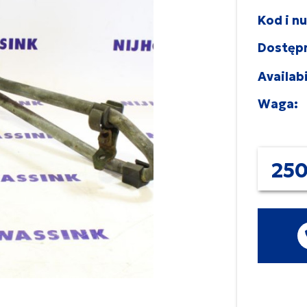
Kod i n
Dostęp
Availabi
Waga:
250