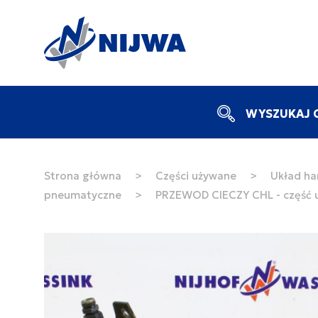
WYSZUKAJ C
Strona główna
>
Części używane
>
Układ h
pneumatyczne
>
PRZEWOD CIECZY CHL - część 