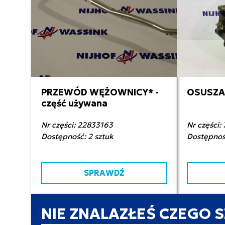
PRZEWÓD WĘŻOWNICY* -
OSUSZAC
190,00 zł netto
1 5
część używana
Nr części: 22833163
Nr części
Dostępność: 2 sztuk
Dostępność
SPRAWDŹ
NIE ZNALAZŁEŚ CZEGO 