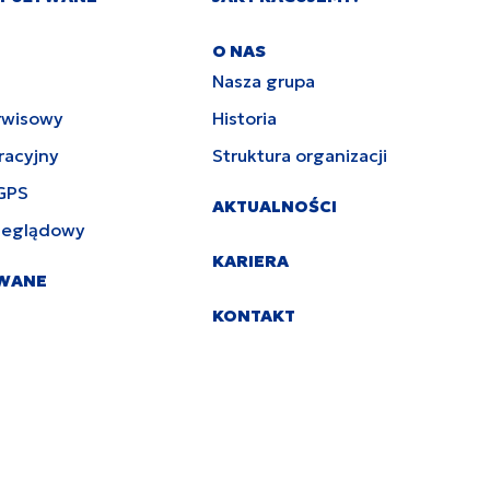
O NAS
Nasza grupa
rwisowy
Historia
racyjny
Struktura organizacji
GPS
AKTUALNOŚCI
zeglądowy
KARIERA
YWANE
KONTAKT