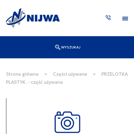
WYSZUKAJ
Wpisz numer katalogowy lub nazwę
SZUKAJ
Strona główna
>
Części używane
>
PRZELOTKA
PLASTYK. - część używana
ZAKTUA