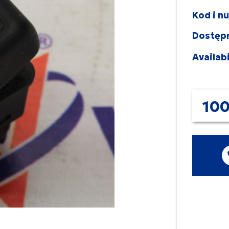
Kod i n
Dostęp
Availabi
100