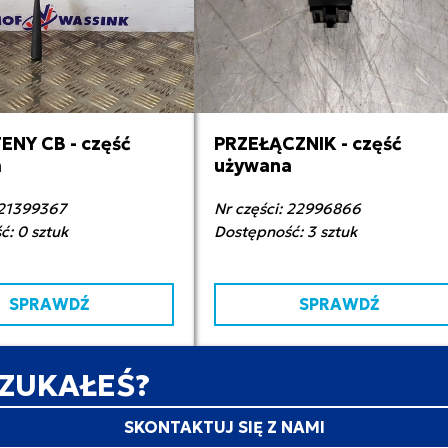
ENY CB - część
PRZEŁĄCZNIK - część
0,00 zł netto
200,00 zł netto
a
używana
 21399367
Nr części: 22996866
: 0 sztuk
Dostępność: 3 sztuk
SPRAWDŹ
SPRAWDŹ
SZUKAŁEŚ?
SKONTAKTUJ SIĘ Z NAMI