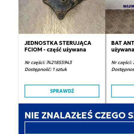
JEDNOSTKA STERUJĄCA
BAT ANT
1 800,00 zł netto
12
FCIOM - część używana
używan
Nr części: 7421855943
Nr części:
Dostępność: 1 sztuk
Dostępność
SPRAWDŹ
NIE ZNALAZŁEŚ CZEGO 