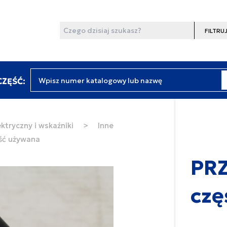
Wyszukaj
Filtruj
Wpisz numer katalogowy lub nazwę
ZĘŚĆ:
ktryczny i wskaźniki
>
Inne
ść używana
PRZ
czę