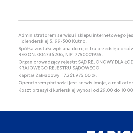
Administratorem serwisu i sklepu internetowego jest
Holenderskiej 3, 99-300 Kutno.
Spółka została wpisana do rejestru przedsiębiorcó
REGON: 004736206, NIP: 7750001935.
Organ prowadzący rejestr: SĄD REJONOWY DLA Ł
KRAJOWEGO REJESTRU SĄDOWEGO.
Kapitał Zakładowy: 17.261.975,00 zł.
Operatorem płatności jest serwis imoje, a realizato
Koszt przesyłki kurierskiej wynosi od 29,00 do 10 0