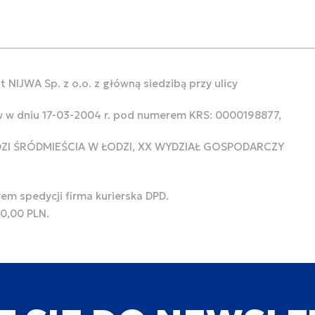
 NIJWA Sp. z o.o. z główną siedzibą przy ulicy
w w dniu 17-03-2004 r. pod numerem KRS: 0000198877,
ODZI ŚRÓDMIEŚCIA W ŁODZI, XX WYDZIAŁ GOSPODARCZY
rem spedycji firma kurierska DPD.
00,00 PLN.