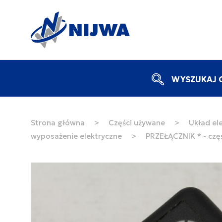
WYSZUKAJ C
Strona główna
>
Części używane
>
Układ ele
wyposażenie elektryczne
>
PRZEŁĄCZNIK * - czę