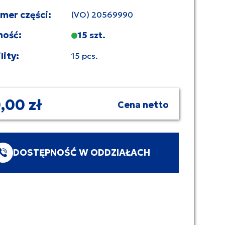
umer części:
(VO) 20569990
ność:
15 szt.
lity:
15 pcs.
,00 zł
Cena netto
DOSTĘPNOŚĆ W ODDZIAŁACH