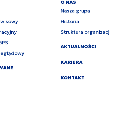
O NAS
Nasza grupa
rwisowy
Historia
racyjny
Struktura organizacji
GPS
AKTUALNOŚCI
zeglądowy
KARIERA
YWANE
KONTAKT