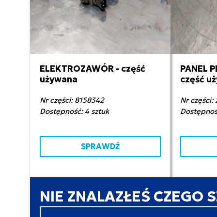
ELEKTROZAWÓR - część
PANEL P
350,00 zł netto
28
używana
część u
Nr części: 8158342
Nr części:
Dostępność: 4 sztuk
Dostępność
SPRAWDŹ
NIE ZNALAZŁEŚ CZEGO 