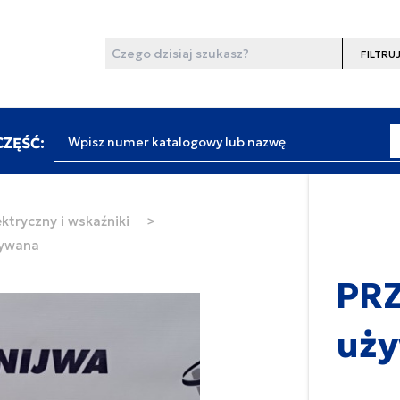
Wyszukaj
Filtruj
Wpisz numer katalogowy lub nazwę
ZĘŚĆ:
ktryczny i wskaźniki
>
żywana
PRZ
uż