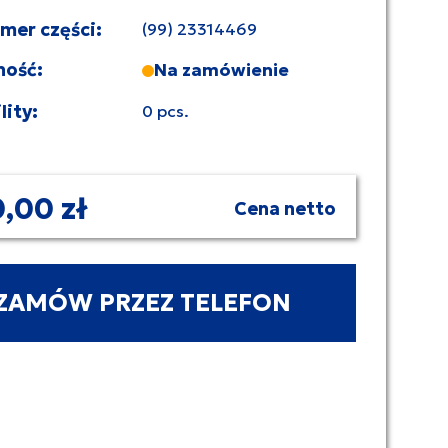
umer części:
(99) 23314469
ność:
Na zamówienie
lity:
0 pcs.
,00 zł
Cena netto
ZAMÓW PRZEZ TELEFON