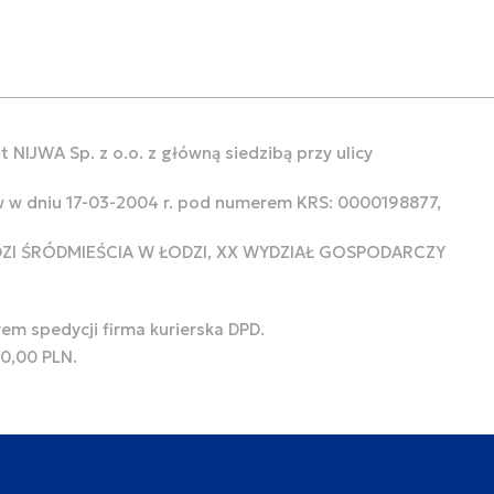
 NIJWA Sp. z o.o. z główną siedzibą przy ulicy
w w dniu 17-03-2004 r. pod numerem KRS: 0000198877,
ODZI ŚRÓDMIEŚCIA W ŁODZI, XX WYDZIAŁ GOSPODARCZY
rem spedycji firma kurierska DPD.
00,00 PLN.