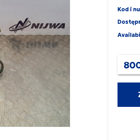
Kod i n
Dostęp
Availabi
800