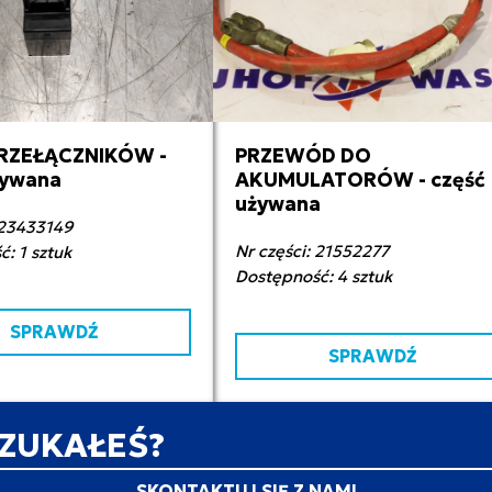
RZEŁĄCZNIKÓW -
PRZEWÓD DO
0,00 zł netto
70,00 zł netto
żywana
AKUMULATORÓW - część
używana
 23433149
Nr części: 21552277
: 1 sztuk
Dostępność: 4 sztuk
SPRAWDŹ
SPRAWDŹ
SZUKAŁEŚ?
SKONTAKTUJ SIĘ Z NAMI