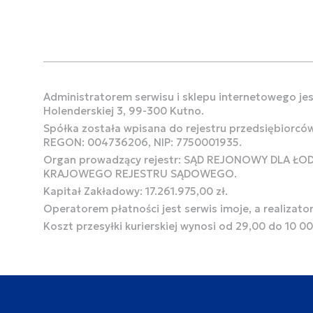
Administratorem serwisu i sklepu internetowego jest
Holenderskiej 3, 99-300 Kutno.
Spółka została wpisana do rejestru przedsiębiorcó
REGON: 004736206, NIP: 7750001935.
Organ prowadzący rejestr: SĄD REJONOWY DLA Ł
KRAJOWEGO REJESTRU SĄDOWEGO.
Kapitał Zakładowy: 17.261.975,00 zł.
Operatorem płatności jest serwis imoje, a realizato
Koszt przesyłki kurierskiej wynosi od 29,00 do 10 0