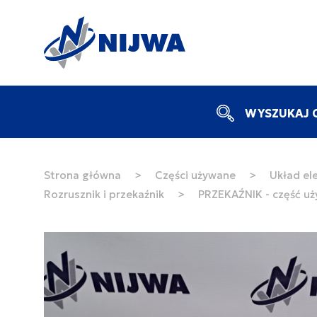
WYSZUKAJ C
Strona główna
>
Części używane
>
Układ ele
Rozrusznik i przekaźnik
>
PRZEKAŹNIK - część u