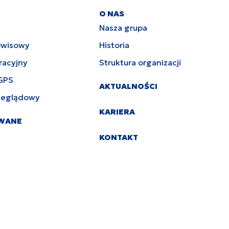
O NAS
Nasza grupa
rwisowy
Historia
racyjny
Struktura organizacji
GPS
AKTUALNOŚCI
zeglądowy
KARIERA
YWANE
KONTAKT