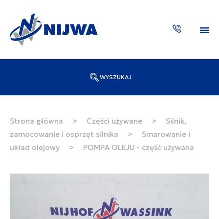
WYSZUKAJ
Wpisz numer katalogowy lub nazwę
SZUKAJ
Strona główna
>
Części używane
>
Silnik,
zamocowanie i osprzęt silnika
>
Smarowanie i
ZAKTUA
układ olejowy
>
POMPA OLEJU - część używana