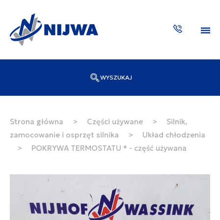
WYSZUKAJ
Wpisz numer katalogowy lub nazwę
SZUKAJ
Strona główna
>
Części używane
>
Silnik,
zamocowanie i osprzęt silnika
>
Układ chłodzenia
ZAKTUA
>
POKRYWA TERMOSTATU * - część używana