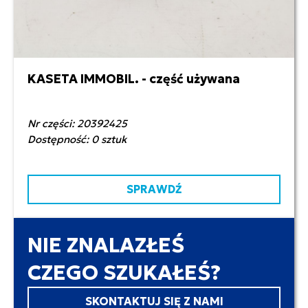
KASETA IMMOBIL. - część używana
100,00 zł netto
Nr części: 20392425
Dostępność: 0 sztuk
SPRAWDŹ
NIE ZNALAZŁEŚ
CZEGO SZUKAŁEŚ?
SKONTAKTUJ SIĘ Z NAMI