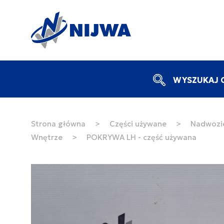
WYSZUKAJ C
Strona główna
>
Części używane
>
Nadwozie
Wnętrze
>
POKRYWA LH - część używana