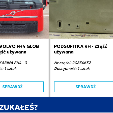
 VOLVO FH4 GLOB
PODSUFITKA RH - część
000,00 zł netto
300,00 zł netto
zęść używana
używana
 KABINA FH4 - 3
Nr części: 20854632
: 1 sztuk
Dostępność: 1 sztuk
SPRAWDŹ
SPRAWDŹ
SZUKAŁEŚ?