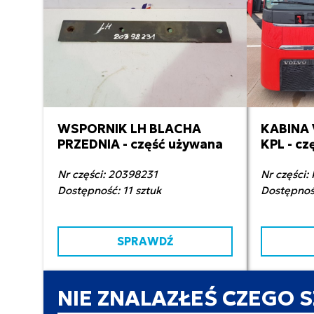
WSPORNIK LH BLACHA
KABINA
50,00 zł netto
32 
PRZEDNIA - część używana
KPL - c
Nr części: 20398231
Nr części:
Dostępność: 11 sztuk
Dostępność
SPRAWDŹ
NIE ZNALAZŁEŚ CZEGO 