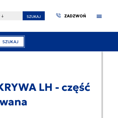
ZADZWOŃ
SZUKAJ
SZUKAJ
ZAKTUA
RYWA LH - część
ywana