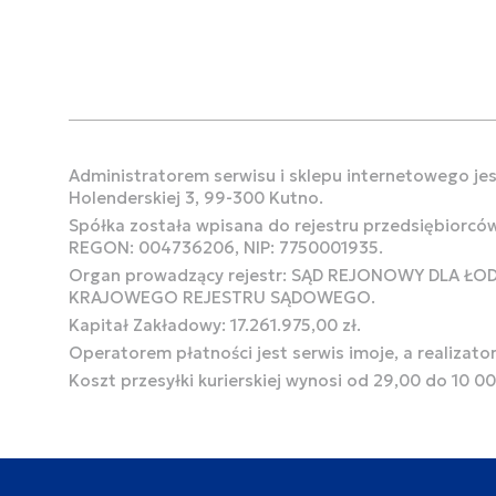
Administratorem serwisu i sklepu internetowego jest
Holenderskiej 3, 99-300 Kutno.
Spółka została wpisana do rejestru przedsiębiorcó
REGON: 004736206, NIP: 7750001935.
Organ prowadzący rejestr: SĄD REJONOWY DLA Ł
KRAJOWEGO REJESTRU SĄDOWEGO.
Kapitał Zakładowy: 17.261.975,00 zł.
Operatorem płatności jest serwis imoje, a realizato
Koszt przesyłki kurierskiej wynosi od 29,00 do 10 0