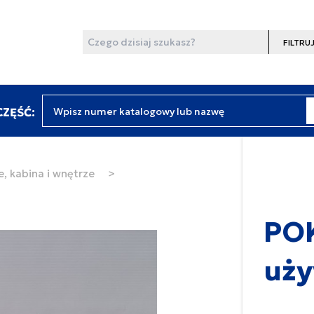
Wyszukaj
Filtruj
Wpisz numer katalogowy lub nazwę
ZĘŚĆ:
, kabina i wnętrze
>
POK
uż