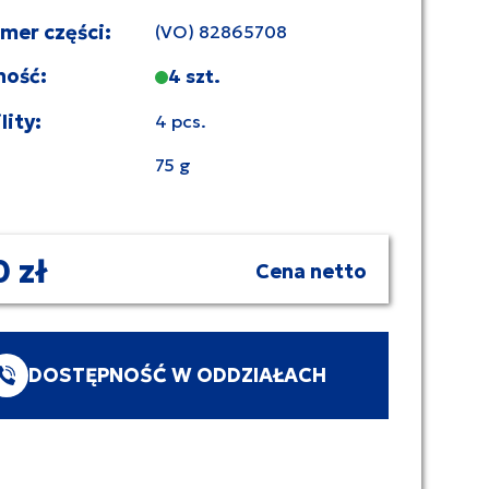
umer części:
(VO) 82865708
ność:
4 szt.
lity:
4 pcs.
75 g
0 zł
Cena netto
DOSTĘPNOŚĆ W ODDZIAŁACH