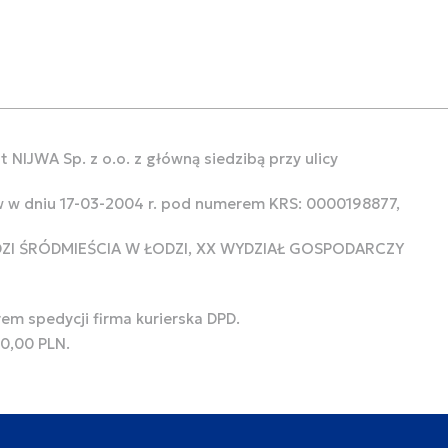
 NIJWA Sp. z o.o. z główną siedzibą przy ulicy
w w dniu 17-03-2004 r. pod numerem KRS: 0000198877,
ODZI ŚRÓDMIEŚCIA W ŁODZI, XX WYDZIAŁ GOSPODARCZY
rem spedycji firma kurierska DPD.
00,00 PLN.