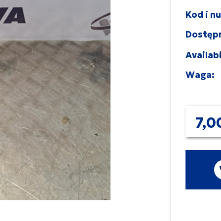
Kod i n
Dostęp
Availabi
Waga:
7,0