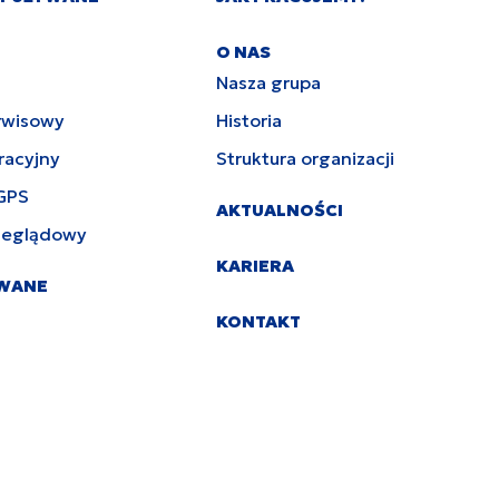
O NAS
Nasza grupa
rwisowy
Historia
racyjny
Struktura organizacji
GPS
AKTUALNOŚCI
zeglądowy
KARIERA
YWANE
KONTAKT