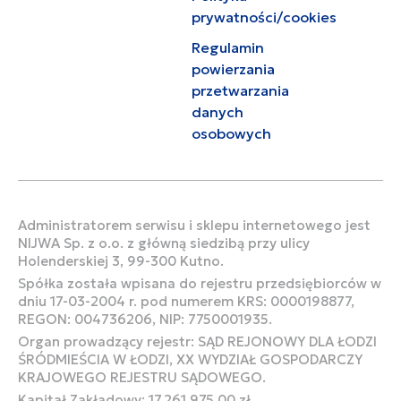
prywatności/cookies
Regulamin
powierzania
przetwarzania
danych
osobowych
Administratorem serwisu i sklepu internetowego jest
NIJWA Sp. z o.o. z główną siedzibą przy ulicy
Holenderskiej 3, 99-300 Kutno.
Spółka została wpisana do rejestru przedsiębiorców w
dniu 17-03-2004 r. pod numerem KRS: 0000198877,
REGON: 004736206, NIP: 7750001935.
Organ prowadzący rejestr: SĄD REJONOWY DLA ŁODZI
ŚRÓDMIEŚCIA W ŁODZI, XX WYDZIAŁ GOSPODARCZY
KRAJOWEGO REJESTRU SĄDOWEGO.
Kapitał Zakładowy: 17.261.975,00 zł.