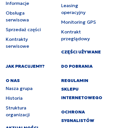
Informacje
Leasing
operacyjny
Obsługa
serwisowa
Monitoring GPS
Sprzedaż części
Kontrakt
przeglądowy
Kontrakty
serwisowe
CZĘŚCI UŻYWANE
JAK PRACUJEMY?
DO POBRANIA
O NAS
REGULAMIN
Nasza grupa
SKLEPU
INTERNETOWEGO
Historia
Struktura
OCHRONA
organizacji
SYGNALISTÓW
AKTUALNOŚCI