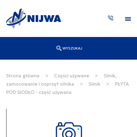
WYSZUKAJ
Wpisz numer katalogowy lub nazwę
SZUKAJ
Strona główna
>
Części używane
>
Silnik,
zamocowanie i osprzęt silnika
>
Silnik
>
PŁYTA
ZAKTUA
POD SIODŁO - część używana