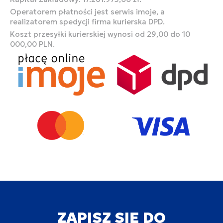
Operatorem płatności jest serwis imoje, a
realizatorem spedycji firma kurierska DPD.
Koszt przesyłki kurierskiej wynosi od 29,00 do 10
000,00 PLN.
ZAPISZ SIĘ DO