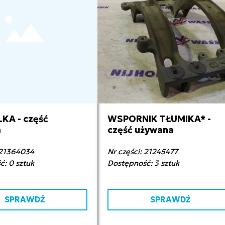
KA - część
WSPORNIK TŁUMIKA* -
0,00 zł netto
400,00 zł netto
a
część używana
 21364034
Nr części: 21245477
: 0 sztuk
Dostępność: 3 sztuk
SPRAWDŹ
SPRAWDŹ