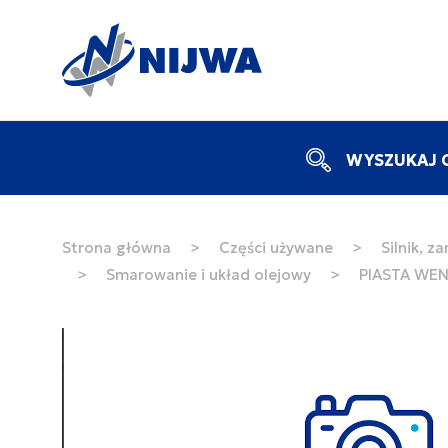
WYSZUKAJ C
Strona główna
>
Części używane
>
Silnik, z
>
Smarowanie i układ olejowy
>
PIASTA WEN