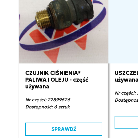
CZUJNIK CIŚNIENIA*
USZCZEL
200,00 zł netto
2
PALIWA I OLEJU - część
używan
używana
Nr części:
Nr części: 22899626
Dostępność
Dostępność: 6 sztuk
SPRAWDŹ