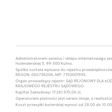
Administratorem serwisu i sklepu internetowego jest
Holenderskiej 3, 99-300 Kutno.
Spółka została wpisana do rejestru przedsiębiorcó
REGON: 004736206, NIP: 7750001935.
Organ prowadzący rejestr: SĄD REJONOWY DLA Ł
KRAJOWEGO REJESTRU SĄDOWEGO.
Kapitał Zakładowy: 17.261.975,00 zł.
Operatorem płatności jest serwis imoje, a realizato
Koszt przesyłki kurierskiej wynosi od 29,00 do 10 0