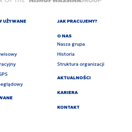
Y UŻYWANE
JAK PRACUJEMY?
O NAS
Nasza grupa
rwisowy
Historia
racyjny
Struktura organizacji
GPS
AKTUALNOŚCI
zeglądowy
KARIERA
YWANE
KONTAKT