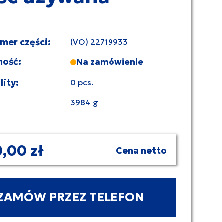
umer części:
(VO) 22719933
ność:
Na zamówienie
lity:
0 pcs.
3984 g
,00 zł
Cena netto
ZAMÓW PRZEZ TELEFON