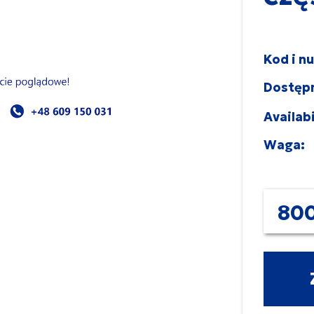
Kod i n
Dostęp
Availabi
Waga:
800