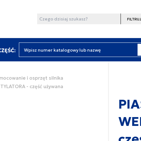
Wyszukaj
Filtruj
Wpisz numer katalogowy lub nazwę
ZĘŚĆ:
amocowanie i osprzęt silnika
TYLATORA - część używana
PI
WE
czę