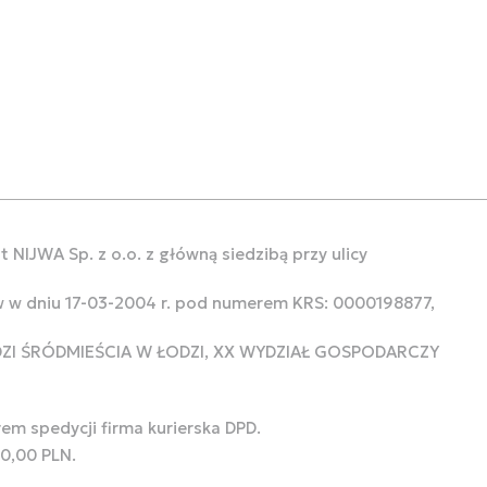
 NIJWA Sp. z o.o. z główną siedzibą przy ulicy
w w dniu 17-03-2004 r. pod numerem KRS: 0000198877,
ODZI ŚRÓDMIEŚCIA W ŁODZI, XX WYDZIAŁ GOSPODARCZY
rem spedycji firma kurierska DPD.
00,00 PLN.