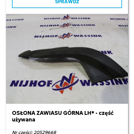
SPRAWDŹ
OSŁONA ZAWIASU GÓRNA LH* - część
50,00 zł netto
używana
Nr części: 20529668