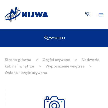
WYSZUKAJ
Wpisz numer katalogowy lub nazwę
SZUKAJ
Strona główna
>
Części używane
>
Nadwozie,
kabina i wnętrze
>
Wyposażenie wnętrza
>
ZAKTUA
Osłona - część używana