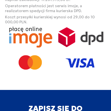
Operatorem płatności jest serwis imoje, a
realizatorem spedycji firma kurierska DPD.
Koszt przesyłki kurierskiej wynosi od 29,00 do 10
000,00 PLN.
ZAPISZ SIĘ DO