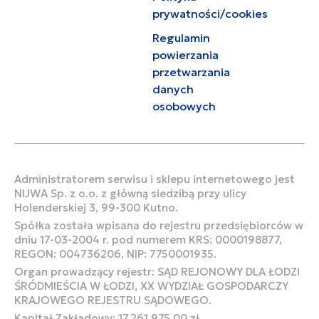
prywatności/cookies
Regulamin
powierzania
przetwarzania
danych
osobowych
Administratorem serwisu i sklepu internetowego jest
NIJWA Sp. z o.o. z główną siedzibą przy ulicy
Holenderskiej 3, 99-300 Kutno.
Spółka została wpisana do rejestru przedsiębiorców w
dniu 17-03-2004 r. pod numerem KRS: 0000198877,
REGON: 004736206, NIP: 7750001935.
Organ prowadzący rejestr: SĄD REJONOWY DLA ŁODZI
ŚRÓDMIEŚCIA W ŁODZI, XX WYDZIAŁ GOSPODARCZY
KRAJOWEGO REJESTRU SĄDOWEGO.
Kapitał Zakładowy: 17.261.975,00 zł.