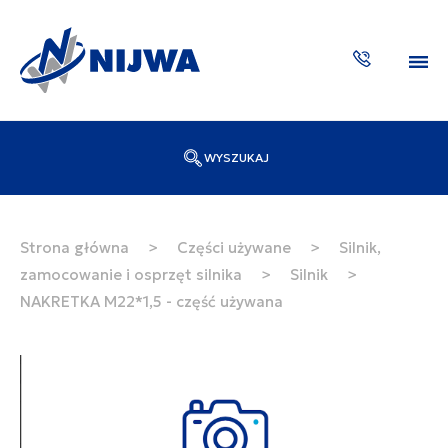
WYSZUKAJ
Wpisz numer katalogowy lub nazwę
SZUKAJ
Strona główna
>
Części używane
>
Silnik,
zamocowanie i osprzęt silnika
>
Silnik
>
ZAKTUA
NAKRETKA M22*1,5 - część używana