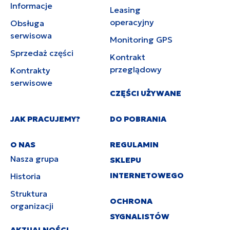
Informacje
Leasing
operacyjny
Obsługa
serwisowa
Monitoring GPS
Sprzedaż części
Kontrakt
przeglądowy
Kontrakty
serwisowe
CZĘŚCI UŻYWANE
JAK PRACUJEMY?
DO POBRANIA
O NAS
REGULAMIN
Nasza grupa
SKLEPU
INTERNETOWEGO
Historia
Struktura
OCHRONA
organizacji
SYGNALISTÓW
AKTUALNOŚCI