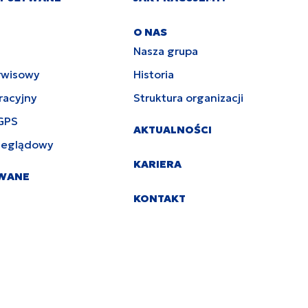
O NAS
Nasza grupa
rwisowy
Historia
racyjny
Struktura organizacji
GPS
AKTUALNOŚCI
zeglądowy
KARIERA
YWANE
KONTAKT