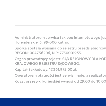
Administratorem serwisu i sklepu internetowego jest
Holenderskiej 3, 99-300 Kutno.
Spółka została wpisana do rejestru przedsiębiorcó
REGON: 004736206, NIP: 7750001935.
Organ prowadzący rejestr: SĄD REJONOWY DLA Ł
KRAJOWEGO REJESTRU SĄDOWEGO.
Kapitał Zakładowy: 17.261.975,00 zł.
Operatorem płatności jest serwis imoje, a realizato
Koszt przesyłki kurierskiej wynosi od 29,00 do 10 0