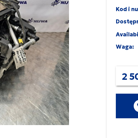
Kod i n
Dostęp
Availabi
Waga:
2 5