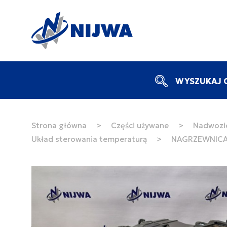
WYSZUKAJ C
Strona główna
>
Części używane
>
Nadwozie
Układ sterowania temperaturą
>
NAGRZEWNICA 