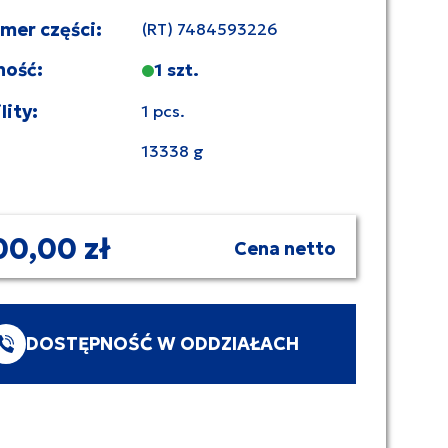
umer części:
(RT) 7484593226
ność:
1 szt.
lity:
1 pcs.
13338 g
00,00 zł
Cena netto
DOSTĘPNOŚĆ W ODDZIAŁACH