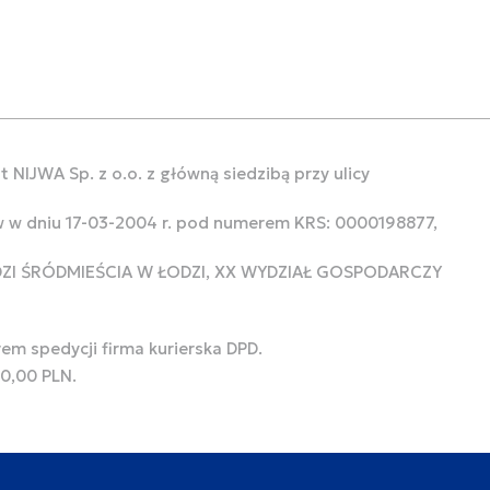
 NIJWA Sp. z o.o. z główną siedzibą przy ulicy
w w dniu 17-03-2004 r. pod numerem KRS: 0000198877,
ODZI ŚRÓDMIEŚCIA W ŁODZI, XX WYDZIAŁ GOSPODARCZY
rem spedycji firma kurierska DPD.
00,00 PLN.