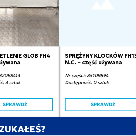
ETLENIE GLOB FH4
SPRĘŻYNY KLOCKÓW FH1
00,00 zł netto
9,00 zł netto
 używana
N.C. – część używana
 82098413
Nr części: 85109894
: 3 sztuk
Dostępność: 0 sztuk
SPRAWDŹ
SPRAWDŹ
SZUKAŁEŚ?