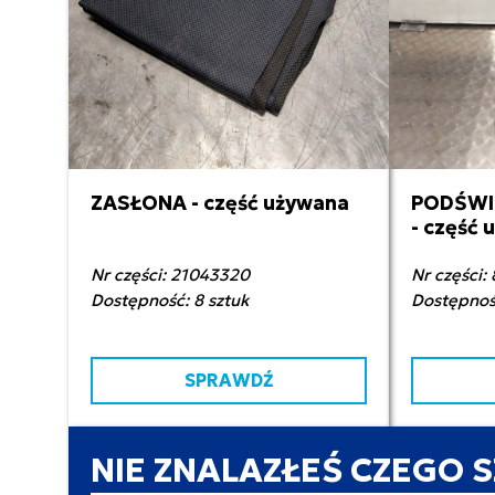
ZASŁONA - część używana
PODŚWI
200,00 zł netto
1 0
- część
Nr części: 21043320
Nr części:
Dostępność: 8 sztuk
Dostępność
SPRAWDŹ
NIE ZNALAZŁEŚ CZEGO 