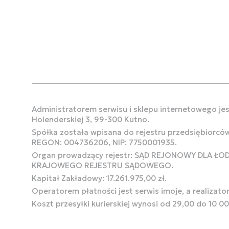
Administratorem serwisu i sklepu internetowego jest
Holenderskiej 3, 99-300 Kutno.
Spółka została wpisana do rejestru przedsiębiorcó
REGON: 004736206, NIP: 7750001935.
Organ prowadzący rejestr: SĄD REJONOWY DLA Ł
KRAJOWEGO REJESTRU SĄDOWEGO.
Kapitał Zakładowy: 17.261.975,00 zł.
Operatorem płatności jest serwis imoje, a realizato
Koszt przesyłki kurierskiej wynosi od 29,00 do 10 0