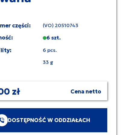
umer części:
(VO) 20510743
ność:
6 szt.
lity:
6 pcs.
33 g
00 zł
Cena netto
DOSTĘPNOŚĆ W ODDZIAŁACH