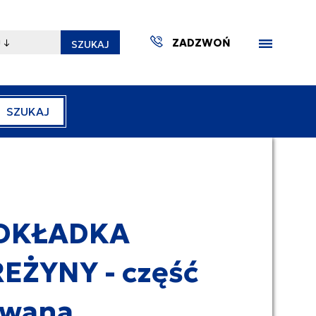
ZADZWOŃ
SZUKAJ
SZUKAJ
ZAKTUA
DKŁADKA
EŻYNY - część
ywana