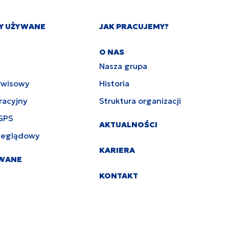
Y UŻYWANE
JAK PRACUJEMY?
O NAS
Nasza grupa
rwisowy
Historia
racyjny
Struktura organizacji
GPS
AKTUALNOŚCI
zeglądowy
KARIERA
YWANE
KONTAKT