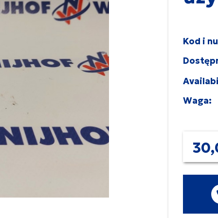
Kod i n
Dostęp
Availabi
Waga:
30,