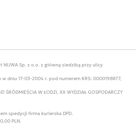
 NIJWA Sp. z o.o. z główną siedzibą przy ulicy
w w dniu 17-03-2004 r. pod numerem KRS: 0000198877,
ODZI ŚRÓDMIEŚCIA W ŁODZI, XX WYDZIAŁ GOSPODARCZY
rem spedycji firma kurierska DPD.
00,00 PLN.