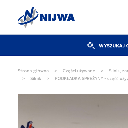
WYSZUKAJ C
Strona główna
>
Części używane
>
Silnik, z
>
Silnik
>
PODKŁADKA SPREŻYNY - część uży