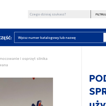
Wyszukaj
Filtruj
Wpisz numer katalogowy lub nazwę
ZĘŚĆ:
amocowanie i osprzęt silnika
wana
PO
SPR
uż