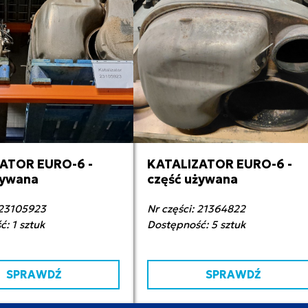
ATOR EURO-6 -
KATALIZATOR EURO-6 -
000,00 zł netto
5 000,00 zł netto
żywana
część używana
 23105923
Nr części: 21364822
: 1 sztuk
Dostępność: 5 sztuk
SPRAWDŹ
SPRAWDŹ