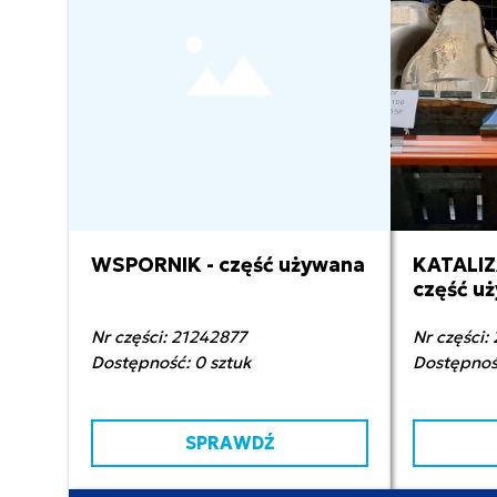
WSPORNIK - część używana
KATALIZ
1 100,00 zł netto
10 
część u
Nr części: 21242877
Nr części:
Dostępność: 0 sztuk
Dostępność
SPRAWDŹ