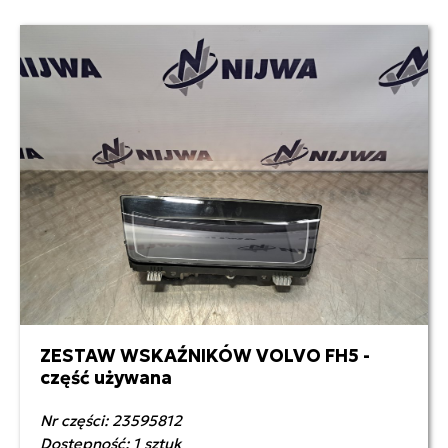
ZESTAW WSKAŹNIKÓW VOLVO FH5 -
4 500,00 zł netto
część używana
Nr części: 23595812
Dostępność: 1 sztuk