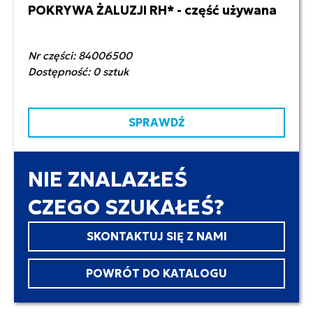
POKRYWA ŻALUZJI RH* - część używana
130,00 zł netto
Nr części: 84006500
Dostępność: 0 sztuk
SPRAWDŹ
NIE ZNALAZŁEŚ
CZEGO SZUKAŁEŚ?
SKONTAKTUJ SIĘ Z NAMI
POWRÓT DO KATALOGU