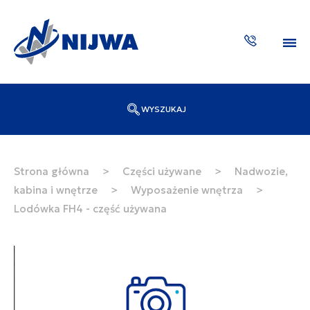
WYSZUKAJ
Wpisz numer katalogowy lub nazwę
SZUKAJ
Strona główna
>
Części używane
>
Nadwozie,
kabina i wnętrze
>
Wyposażenie wnętrza
>
ZAKTUA
Lodówka FH4 - część używana