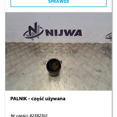
SPRAWDŹ
PALNIK - część używana
800,00 zł netto
Nr części: 82382341