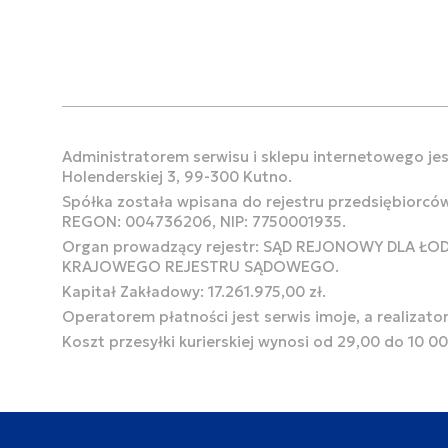
Administratorem serwisu i sklepu internetowego jest
Holenderskiej 3, 99-300 Kutno.
Spółka została wpisana do rejestru przedsiębiorcó
REGON: 004736206, NIP: 7750001935.
Organ prowadzący rejestr: SĄD REJONOWY DLA Ł
KRAJOWEGO REJESTRU SĄDOWEGO.
Kapitał Zakładowy: 17.261.975,00 zł.
Operatorem płatności jest serwis imoje, a realizato
Koszt przesyłki kurierskiej wynosi od 29,00 do 10 0