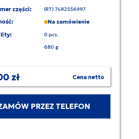
umer części:
(RT) 7482556997
ność:
Na zamówienie
lity:
0 pcs.
680 g
00 zł
Cena netto
ZAMÓW PRZEZ TELEFON