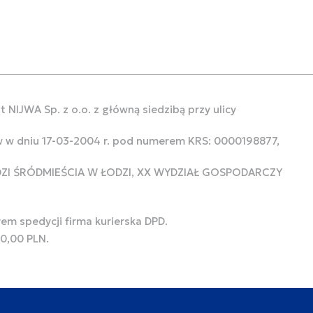
 NIJWA Sp. z o.o. z główną siedzibą przy ulicy
w w dniu 17-03-2004 r. pod numerem KRS: 0000198877,
ODZI ŚRÓDMIEŚCIA W ŁODZI, XX WYDZIAŁ GOSPODARCZY
rem spedycji firma kurierska DPD.
00,00 PLN.