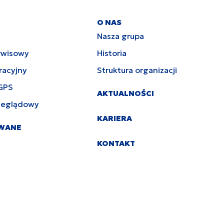
O NAS
Nasza grupa
rwisowy
Historia
racyjny
Struktura organizacji
GPS
AKTUALNOŚCI
zeglądowy
KARIERA
YWANE
KONTAKT