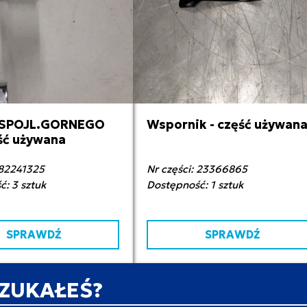
SPOJL.GORNEGO
Wspornik - część używan
0,00 zł netto
40,00 zł netto
ęść używana
 82241325
Nr części: 23366865
: 3 sztuk
Dostępność: 1 sztuk
SPRAWDŹ
SPRAWDŹ
SZUKAŁEŚ?