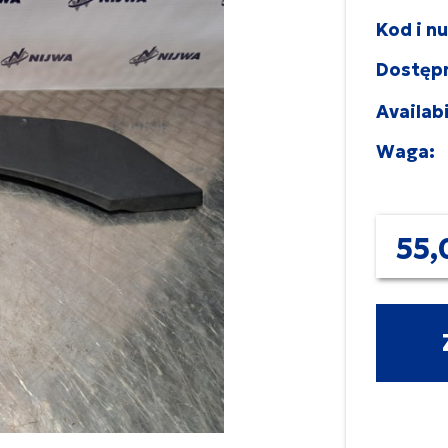
Kod i n
Dostęp
Availabi
Waga:
55,