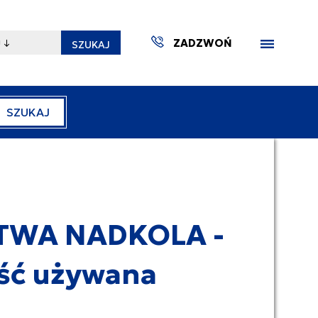
ZADZWOŃ
SZUKAJ
SZUKAJ
ZAKTUA
STWA NADKOLA -
ść używana