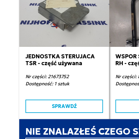
JEDNOSTKA STERUJACA
WSPOR 
1 000,00 zł netto
30
TSR - część używana
RH - cz
Nr części: 21673752
Nr części:
Dostępność: 1 sztuk
Dostępność
SPRAWDŹ
NIE ZNALAZŁEŚ CZEGO 