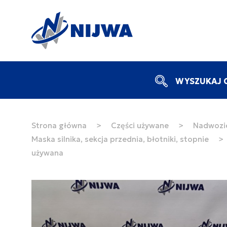
WYSZUKAJ C
Strona główna
>
Części używane
>
Nadwozie
Maska silnika, sekcja przednia, błotniki, stopnie
>
używana