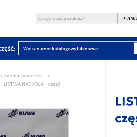
Wyszukaj
Filtruj
Wpisz numer katalogowy lub nazwę
ZĘŚĆ:
, kabina i wnętrze
>
LISTWA NADKOLA - część
LI
czę