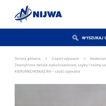
WYSZUKAJ C
Strona główna
>
Części używane
>
Nadwozie
Zewnętrzne detale wykończeniowe, szyby i taśmy us
KIERUNKOWSKAZ RH - część używana