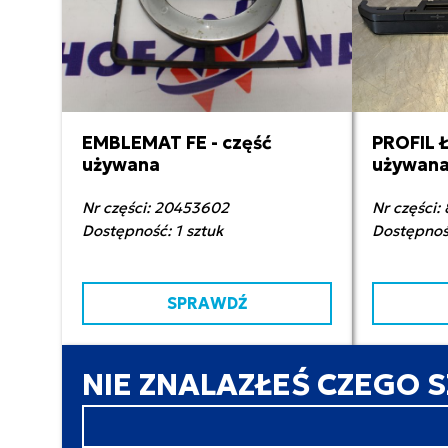
EMBLEMAT FE - część
PROFIL 
60,00 zł netto
25
używana
używan
Nr części: 20453602
Nr części:
Dostępność: 1 sztuk
Dostępność
SPRAWDŹ
NIE ZNALAZŁEŚ CZEGO 