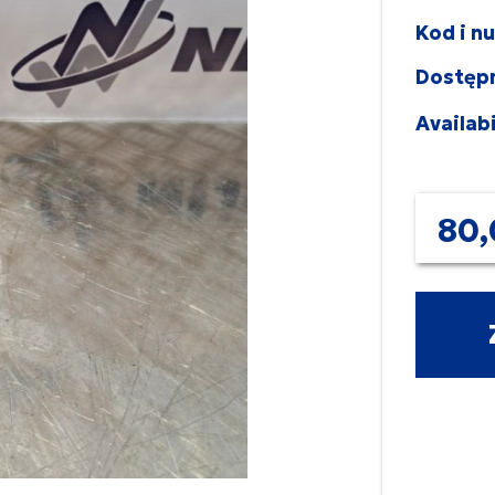
Kod i n
Dostęp
Availabi
80,