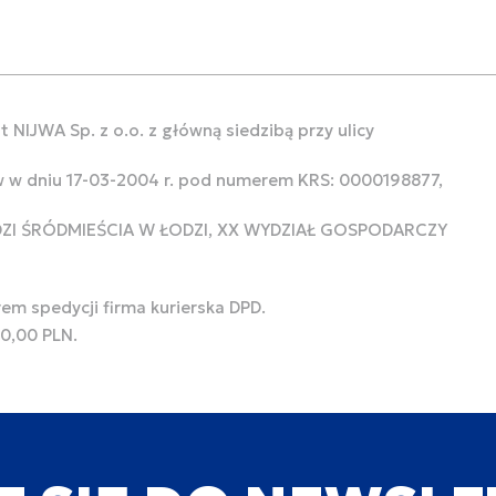
 NIJWA Sp. z o.o. z główną siedzibą przy ulicy
w w dniu 17-03-2004 r. pod numerem KRS: 0000198877,
ODZI ŚRÓDMIEŚCIA W ŁODZI, XX WYDZIAŁ GOSPODARCZY
rem spedycji firma kurierska DPD.
00,00 PLN.