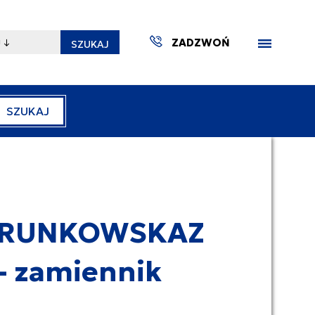
ZADZWOŃ
SZUKAJ
SZUKAJ
ZAKTUA
ERUNKOWSKAZ
- zamiennik