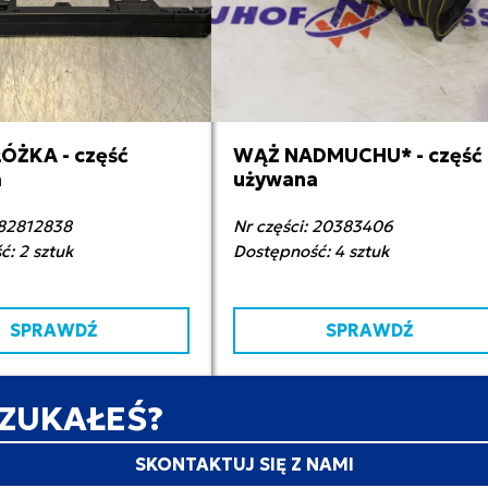
ŁÓŻKA - część
WĄŻ NADMUCHU* - część
0,00 zł netto
65,00 zł netto
a
używana
 82812838
Nr części: 20383406
: 2 sztuk
Dostępność: 4 sztuk
SPRAWDŹ
SPRAWDŹ
SZUKAŁEŚ?
SKONTAKTUJ SIĘ Z NAMI