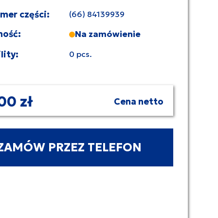
umer części:
(66) 84139939
ność:
Na zamówienie
lity:
0 pcs.
00 zł
Cena netto
ZAMÓW PRZEZ TELEFON