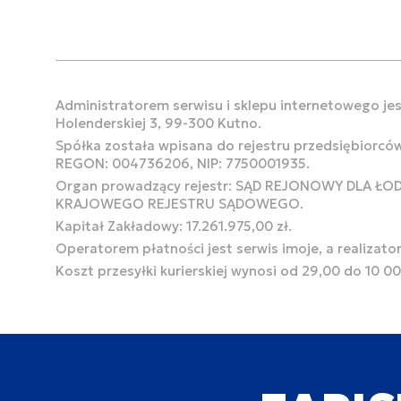
Administratorem serwisu i sklepu internetowego jest
Holenderskiej 3, 99-300 Kutno.
Spółka została wpisana do rejestru przedsiębiorcó
REGON: 004736206, NIP: 7750001935.
Organ prowadzący rejestr: SĄD REJONOWY DLA Ł
KRAJOWEGO REJESTRU SĄDOWEGO.
Kapitał Zakładowy: 17.261.975,00 zł.
Operatorem płatności jest serwis imoje, a realizato
Koszt przesyłki kurierskiej wynosi od 29,00 do 10 0