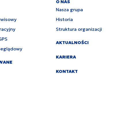
O NAS
Nasza grupa
rwisowy
Historia
racyjny
Struktura organizacji
GPS
AKTUALNOŚCI
zeglądowy
KARIERA
YWANE
KONTAKT