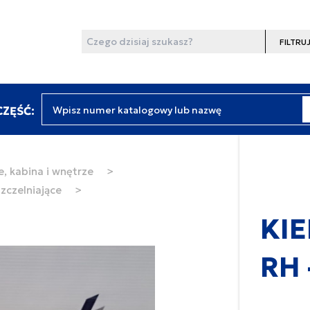
Wyszukaj
Filtruj
Wpisz numer katalogowy lub nazwę
ZĘŚĆ:
, kabina i wnętrze
>
zczelniające
>
KI
RH 