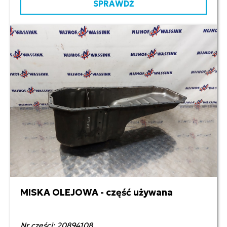
SPRAWDŹ
MISKA OLEJOWA - część używana
3 000,00 zł netto
Nr części: 20894108