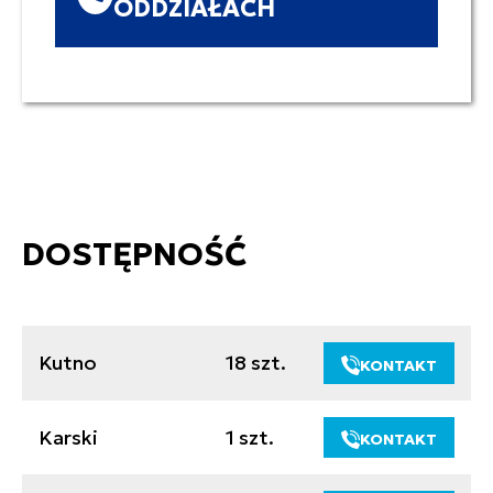
ODDZIAŁACH
DOSTĘPNOŚĆ
Kutno
18 szt.
KONTAKT
Karski
1 szt.
KONTAKT