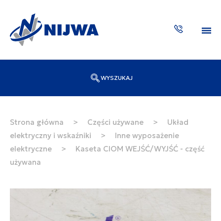
WYSZUKAJ
Wpisz numer katalogowy lub nazwę
SZUKAJ
Strona główna
>
Części używane
>
Układ
elektryczny i wskaźniki
>
Inne wyposażenie
ZAKTUA
elektryczne
>
Kaseta CIOM WEJŚĆ/WYJŚĆ - część
używana