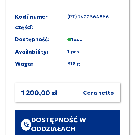
Kod i numer
(RT) 7422364866
części:
Dostępność:
1 szt.
Availability:
1 pcs.
Waga:
318 g
1 200,00 zł
Cena netto
DOSTĘPNOŚĆ W
ODDZIAŁACH