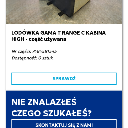
LODÓWKA GAMA T RANGE C KABINA
2 000,00 zł netto
HIGH - część używana
Nr części: 7484581545
Dostępność: 0 sztuk
SPRAWDŹ
NIE ZNALAZŁEŚ
CZEGO SZUKAŁEŚ?
SKONTAKTUJ SIĘ Z NAMI