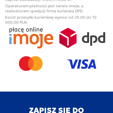
Operatorem płatności jest serwis imoje, a
realizatorem spedycji firma kurierska DPD.
Koszt przesyłki kurierskiej wynosi od 29,00 do 10
000,00 PLN.
ZAPISZ SIĘ DO