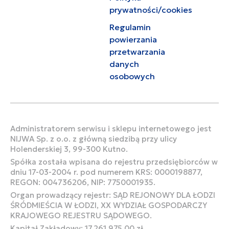
prywatności/cookies
Regulamin
powierzania
przetwarzania
danych
osobowych
Administratorem serwisu i sklepu internetowego jest
NIJWA Sp. z o.o. z główną siedzibą przy ulicy
Holenderskiej 3, 99-300 Kutno.
Spółka została wpisana do rejestru przedsiębiorców w
dniu 17-03-2004 r. pod numerem KRS: 0000198877,
REGON: 004736206, NIP: 7750001935.
Organ prowadzący rejestr: SĄD REJONOWY DLA ŁODZI
ŚRÓDMIEŚCIA W ŁODZI, XX WYDZIAŁ GOSPODARCZY
KRAJOWEGO REJESTRU SĄDOWEGO.
Kapitał Zakładowy: 17.261.975,00 zł.