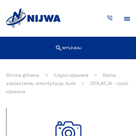
WYSZUKAJ
Wpisz numer katalogowy lub nazwę
SZUKAJ
Strona główna
>
Części używane
>
Rama,
zawieszenie, amortyzacja, koła
>
IZOLACJA - część
ZAKTUA
używana