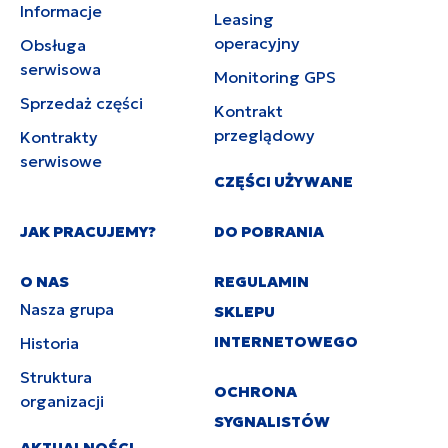
Informacje
Leasing
operacyjny
Obsługa
serwisowa
Monitoring GPS
Sprzedaż części
Kontrakt
przeglądowy
Kontrakty
serwisowe
CZĘŚCI UŻYWANE
JAK PRACUJEMY?
DO POBRANIA
O NAS
REGULAMIN
Nasza grupa
SKLEPU
INTERNETOWEGO
Historia
Struktura
OCHRONA
organizacji
SYGNALISTÓW
AKTUALNOŚCI