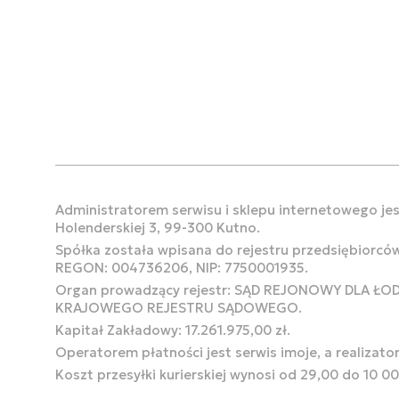
Administratorem serwisu i sklepu internetowego jest
Holenderskiej 3, 99-300 Kutno.
Spółka została wpisana do rejestru przedsiębiorcó
REGON: 004736206, NIP: 7750001935.
Organ prowadzący rejestr: SĄD REJONOWY DLA Ł
KRAJOWEGO REJESTRU SĄDOWEGO.
Kapitał Zakładowy: 17.261.975,00 zł.
Operatorem płatności jest serwis imoje, a realizato
Koszt przesyłki kurierskiej wynosi od 29,00 do 10 0