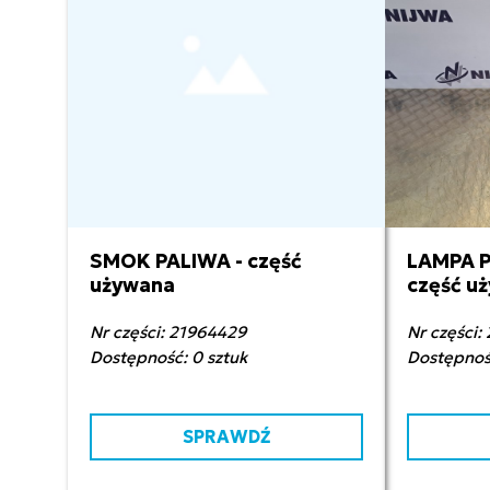
SMOK PALIWA - część
LAMPA P
1 000,00 zł netto
1 3
używana
część u
Nr części: 21964429
Nr części:
Dostępność: 0 sztuk
Dostępność
SPRAWDŹ