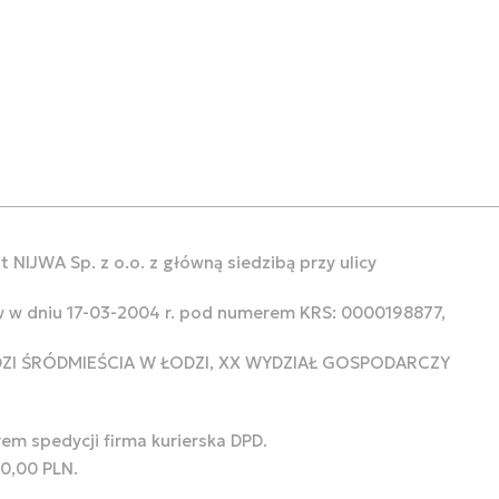
 NIJWA Sp. z o.o. z główną siedzibą przy ulicy
w w dniu 17-03-2004 r. pod numerem KRS: 0000198877,
ODZI ŚRÓDMIEŚCIA W ŁODZI, XX WYDZIAŁ GOSPODARCZY
rem spedycji firma kurierska DPD.
00,00 PLN.