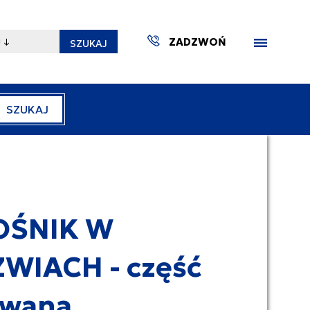
ZADZWOŃ
SZUKAJ
SZUKAJ
ZAKTUA
OŚNIK W
WIACH - część
ywana