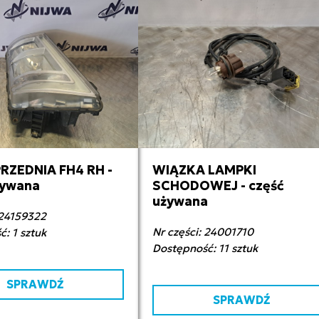
RZEDNIA FH4 RH -
WIĄZKA LAMPKI
00,00 zł netto
70,00 zł netto
żywana
SCHODOWEJ - część
używana
 24159322
Nr części: 24001710
: 1 sztuk
Dostępność: 11 sztuk
SPRAWDŹ
SPRAWDŹ