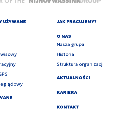
Y UŻYWANE
JAK PRACUJEMY?
O NAS
Nasza grupa
rwisowy
Historia
racyjny
Struktura organizacji
GPS
AKTUALNOŚCI
zeglądowy
KARIERA
YWANE
KONTAKT