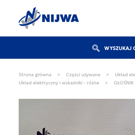
WYSZUKAJ C
Strona główna
>
Części używane
>
Układ ele
Układ elektryczny i wskaźniki - różne
>
GŁOŚNIK 