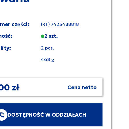
umer części:
(RT) 7423488818
ność:
2 szt.
lity:
2 pcs.
468 g
00 zł
Cena netto
DOSTĘPNOŚĆ W ODDZIAŁACH