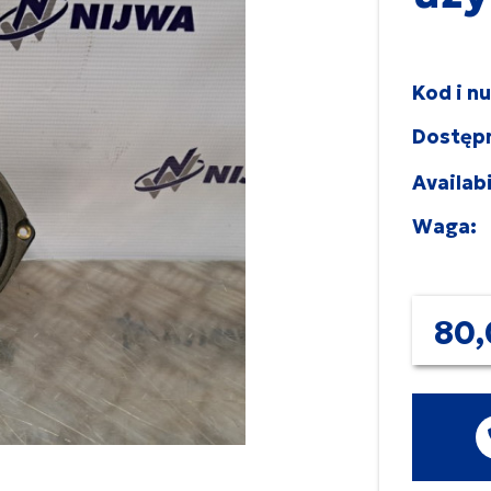
Kod i n
Dostęp
Availabi
Waga:
80,