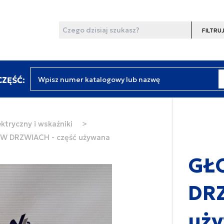
Wyszukaj
Filtruj
Wpisz numer katalogowy lub nazwę
ZĘŚĆ:
ktryczny i wskaźniki
>
W DRZWIACH - część używana
GŁ
DRZ
uż