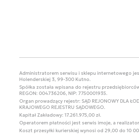
Administratorem serwisu i sklepu internetowego jest
Holenderskiej 3, 99-300 Kutno.
Spółka została wpisana do rejestru przedsiębiorcó
REGON: 004736206, NIP: 7750001935.
Organ prowadzący rejestr: SĄD REJONOWY DLA Ł
KRAJOWEGO REJESTRU SĄDOWEGO.
Kapitał Zakładowy: 17.261.975,00 zł.
Operatorem płatności jest serwis imoje, a realizato
Koszt przesyłki kurierskiej wynosi od 29,00 do 10 0