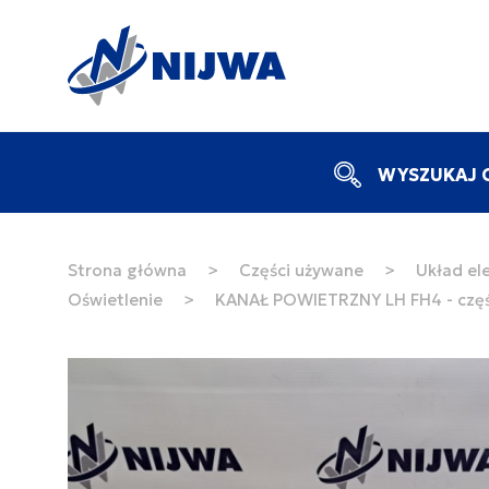
WYSZUKAJ C
Strona główna
>
Części używane
>
Układ ele
Oświetlenie
>
KANAŁ POWIETRZNY LH FH4 - czę