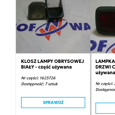
KLOSZ LAMPY OBRYSOWEJ
LAMPKA
25,00 zł netto
5
BIAŁY - część używana
DRZWI C
używan
Nr części: 1623726
Nr części:
Dostępność: 7 sztuk
Dostępność
SPRAWDŹ