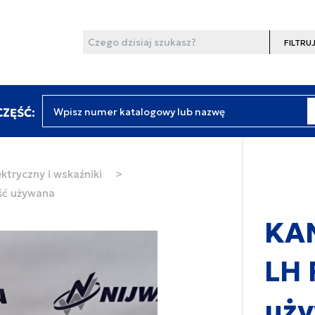
Wyszukaj
Filtruj
Wpisz numer katalogowy lub nazwę
ZĘŚĆ:
ktryczny i wskaźniki
>
ść używana
KA
LH 
uż