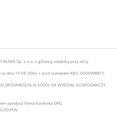
 NIJWA Sp. z o.o. z główną siedzibą przy ulicy
w w dniu 17-03-2004 r. pod numerem KRS: 0000198877,
ODZI ŚRÓDMIEŚCIA W ŁODZI, XX WYDZIAŁ GOSPODARCZY
rem spedycji firma kurierska DPD.
00,00 PLN.