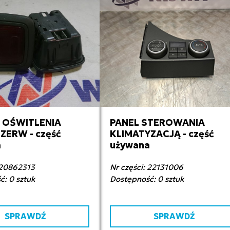
 OŚWITLENIA
PANEL STEROWANIA
0,00 zł netto
700,00 zł netto
ZERW - część
KLIMATYZACJĄ - część
a
używana
 20862313
Nr części: 22131006
: 0 sztuk
Dostępność: 0 sztuk
SPRAWDŹ
SPRAWDŹ