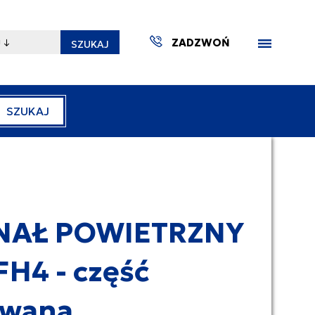
ZADZWOŃ
SZUKAJ
SZUKAJ
ZAKTUA
NAŁ POWIETRZNY
FH4 - część
ywana