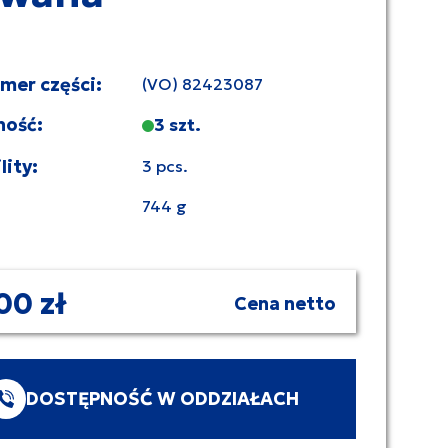
umer części:
(VO) 82423087
ność:
3 szt.
lity:
3 pcs.
744 g
00 zł
Cena netto
DOSTĘPNOŚĆ W ODDZIAŁACH