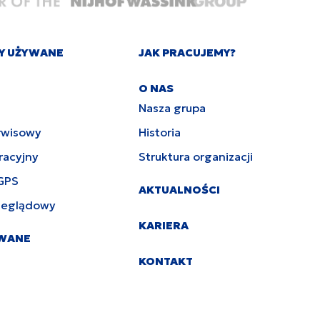
Y UŻYWANE
JAK PRACUJEMY?
O NAS
Nasza grupa
rwisowy
Historia
racyjny
Struktura organizacji
GPS
AKTUALNOŚCI
zeglądowy
KARIERA
YWANE
KONTAKT