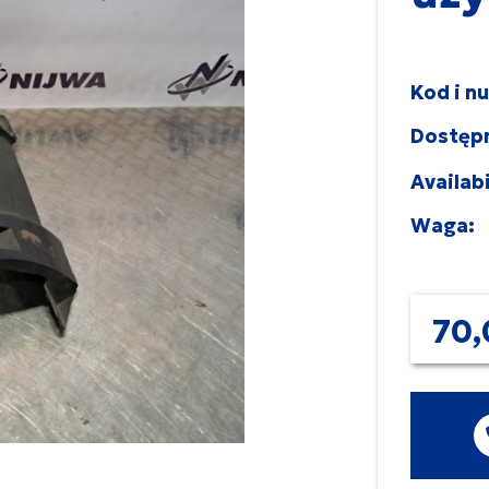
Kod i n
Dostęp
Availabi
Waga:
70,