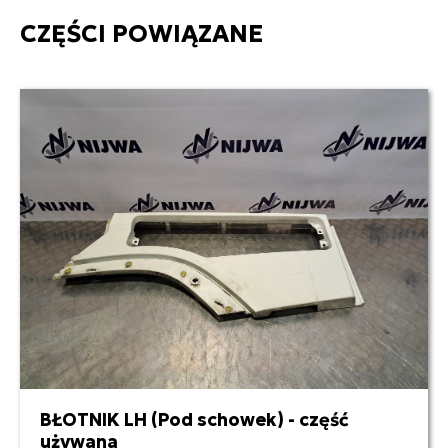
CZĘŚCI POWIĄZANE
BŁOTNIK LH (Pod schowek) - część
400,00 zł netto
używana