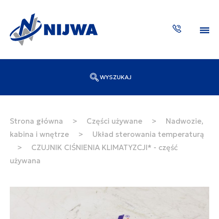
WYSZUKAJ
Wpisz numer katalogowy lub nazwę
SZUKAJ
Strona główna
>
Części używane
>
Nadwozie,
kabina i wnętrze
>
Układ sterowania temperaturą
ZAKTUA
>
CZUJNIK CIŚNIENIA KLIMATYZCJI* - część
używana