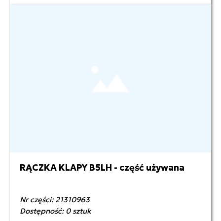
RĄCZKA KLAPY B5LH - część używana
150,00 zł netto
Nr części: 21310963
Dostępność: 0 sztuk